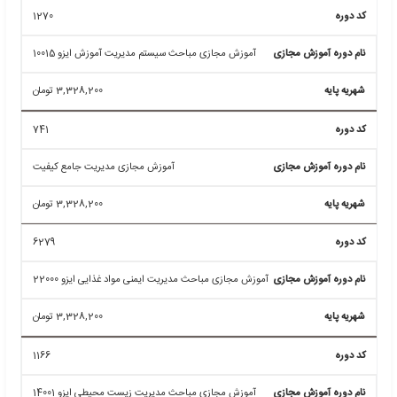
3,328,200
تومان
6241
آموزش مجازی مباحث مدیریت امنیت اطلاعات ایزو ISO
17799
5,073,840
تومان
22782
آموزش مجازی HL7 استاندارد بین المللی تبادل اطلاعات در
علوم پزشکی
3,328,200
تومان