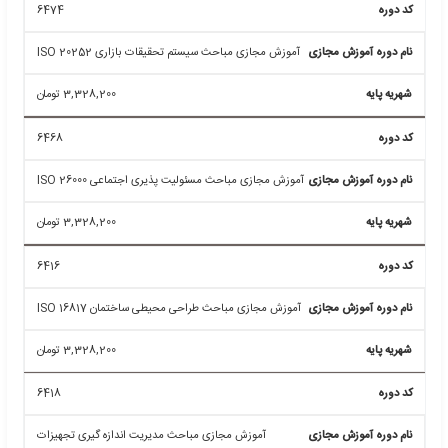
6318
آموزش مجازی مباحث مدیریت ریسک و بحران ایزو 31000
3,507,300
تومان
6472
آموزش مجازی مباحث سیستم مدیریت بقای تجارت ISO
22301
3,328,200
تومان
6674