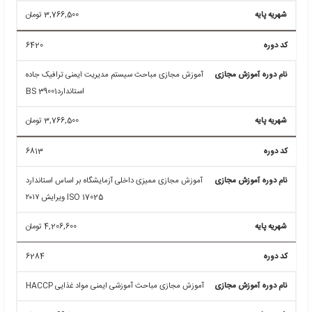
6680
آموزش مجازی مباحث ذخیره سازی انرژی در ساختمان ISO
13153
3,766,500
تومان
6678
آموزش مجازی مباحث ارزیابی عملکرد زیست محیطی ISO
14031
3,766,500
تومان
6420