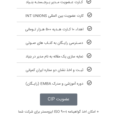
کـارت عـضویت مـدیر بـرجـستـه بنـیاد
کارت عضویت بین المللی INT UNIONS
اهداء ۱۰ کـارت هـدیه ۵۰۰ هـزار تـومانی
دسـترسی رایـگان به کتـاب های صـوتی
نمایه سازی یک مقاله به نام مدیر در بنیاد
ثبـت و اخذ نشان دو ستاره ایران کمپانی
دوره آموزشی و مدرک EMBA (رایـگان)
عضویت CIP
+ امکان اخذ گواهینامه ISO 9001 ایزومستر برای شرکت شما