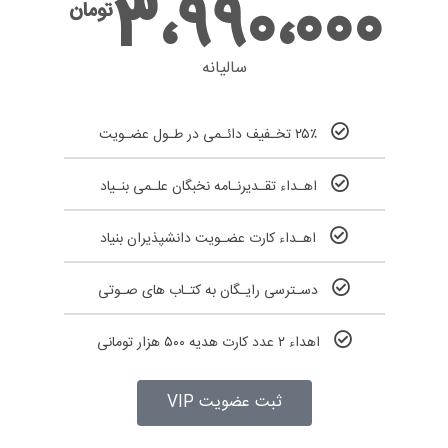
3،990،000
تومان
سالیانه
۲۵٪ تخـفیف دائـمی در طـول عضـویت
اهـداء تقـدیرنـامه نخبگان علـمی بنـیاد
اهـداء کارت عضـویت دانشپذیران بنیاد
دسـترسی رایـگان به کتـاب های صـوتی
اهداء ۲ عدد کارت هدیه ۵۰۰ هزار تومانی
ثبت عضویت VIP