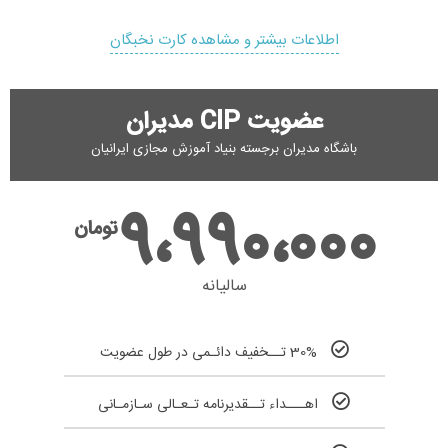
اطلاعات بیشتر و مشاهده کارت نخبگان
عضویت CIP مدیران
باشگاه مدیران برجسته بنیاد آموزش مجازی ایرانیان
9،990،000
تومان
سالیانه
30% تــخفیف دائـمی در طول عضویت
اهـــداء تــقدیرنامه تـعـالی سـازمـانی