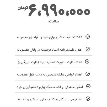
6،990،000
تومان
سالیانه
۳۵٪ تخـفیف دائمی برای خود و افراد زیر مجموعه
اهداء تقـدیر نامه استاد برجسته در پایان عضـویت
اهداء کارت عضویت اساتید بنیاد (کارت مربیگری)
اهداء گواهی سابقه تدریس به مدت طول عضویت
امکان مـعرفی و اخذ مـدرک برای دانشپذیران خود
دسـترسی رایـگان به کتـاب های صـوتی و دانـلود