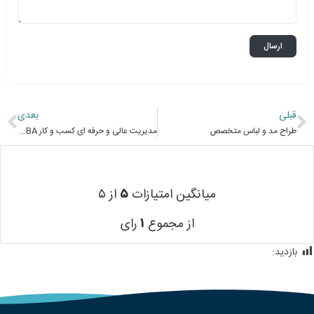
قبلی
بعدی
طراح مد و لباس متخصص
مدیریت عالی و حرفه ای کسب و کار DBA گرایش املاک و مستغلات Real Estate Doctor Of Business Administration E-learning
میانگین امتیازات
۵
از ۵
از مجموع
۱
رای
بازدید:
644