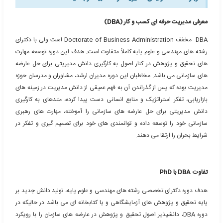
فه ای کسب و کار (DBA) چیست؟
موزش مجازی DBA گرایش مدیریت رسانه شرکت کنیم؟
گرایش مدیریت رسانه را اخذ نماییم؟
 حرفه ای کسب و کار (DBA)
DBA مخفف Doctorate of Business Administration است ولی با دکترای