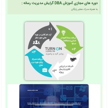
ه تا علاوه بر توسعه دانش مدیریتی، مهارت های اجرای این دانش را
حل مشکلات محیط کسب و کار بدست آورد. دانش آموخته گان دوره
 توانند رهبری سازمان های بزرگ را بر عهده گیرند، برای توسعه علوم
قیق و پژوهش انجام داده و جهت حل عارضه های سازمانی کسب و
ه عنوان مشاور فعالیت نمایند.
شی مدیریت کسب و کار DBA گرایش مدیریت رسانه
سانه‌ای، خبرنگاران، بازیگران سینما و تئاتر، کارگردانان، تهیه‌کنندگان،
 مجریان صداوسیما، دوبلاژ کاران، صدابرداران، تدوین گران،
، گریمورها، نورپردازان، عکاسان، فعالان عرصه موسیقی، دکوراتورها،
روابط عمومی‌ها
ثبت نام در دوره DBA گرایش مدیریت رسانه + اخذ