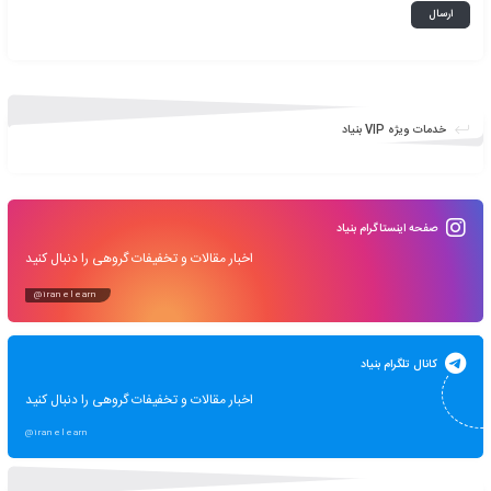
ره آموزشی مدیریت عالی و حرفه ای کسب
و کار DBA گرایش مدیریت اﺳﺘﺮاﺗﮋﯾﮏ
Doctor of Business Administrati
(DBA) – Strategic Management E
learning
24 آذر 1394
2 دیدگاه