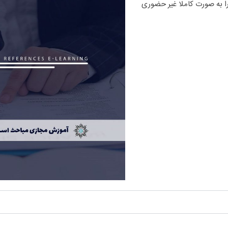
ایزو 17020 و اخذ مدرک معتبر مباحث استاندارد مراجع بازرسی ایزو 17020 را به صورت کاملا غیر حضوری 