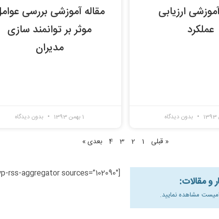
آموزشی ارزیابی
مقاله آموزشی بررسی عوام
عملکرد
موثر بر توانمند سازی
مدیران
بدون دیدگاه
1 بهمن 1393
بدون دیدگاه
« قبلی
1
2
3
4
بعدی »
[wp-rss-aggregator sources=”102090″]
امیست مشاهده نمایید.