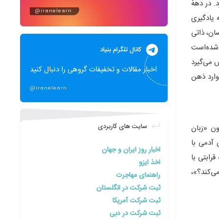
 در دههٔ
@iranelearn
ه یادگیری
سان، ذاتی
مه‌ریزی شده‌است
کانال تلگرام بنیاد
 می‌گیرد
اخبار مقالات و تخفیفات گروهی را دنبال کنید
وارد ذهن
@iranelearn
سایت های کاربردی
ون «زبان
 آدمی با
اخبار روز ایران و جهان
رابتی با
اخذ ایزو
ی‌کند؟»،
راهنمای مهاجرت
ثبت شرکت در انگلستان
ثبت شرکت آمریکا
ثبت شرکت در دبی