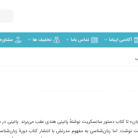
مشاوره
آکادمی ایباما
تماس باما
تخفیف ها
ی
» تا کتاب دستور سانسکریت نوشتهٔ پانینی هندی عقب می‌برند. پانینی در س
یت نوشت. اما زبان‌شناسی به مفهوم مدرنش با انتشار کتاب دورهٔ زبان‌شنا