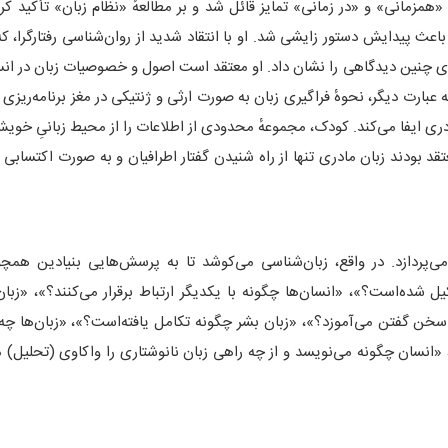
همزمانی» و «در زمانی» تمایز قائل شد و بر مطالعهٔ «نظام زبان» تأکید کرد.
و باعث پیدایش دستور زایشی شد. او با انتقاد شدید از روان‌شناسی رفتارگرا، ک
دی‌های چنین دیدگاهی را نشان داد. او معتقد است اصول و خصوصیات زبان در ان
کودک زبان را یاد نمی‌گیرد، بلکه فرا می‌گیرد (acquire). به عبارت دیگر، نحوهٔ فراگیری زبان به صورت ارثی و ژنتیکی در مغز برنا
ی ایفا می‌کند. کودک، مجموعهٔ محدودی از اطلاعات را از محیط زبانیِ خویش
قد بودند زبان مادری تنها از راه شنیدن گفتار اطرافیان و به صورت اکتسابی 
‌پردازد. در واقع، زبان‌شناسی می‌کوشد تا به پرسش‌هایی بنیادین همچ
ده‌است؟»، «انسان‌ها چگونه با یکدیگر ارتباط برقرار می‌کنند؟»، «زبان
سخن گفتن می‌آموزد؟»، «زبان بشر چگونه تکامل یافته‌است؟»، «زبان‌ها چه ق
«انسان چگونه می‌نویسد و از چه راهی زبان نانوشتاری را واکاوی (تحلیل) م