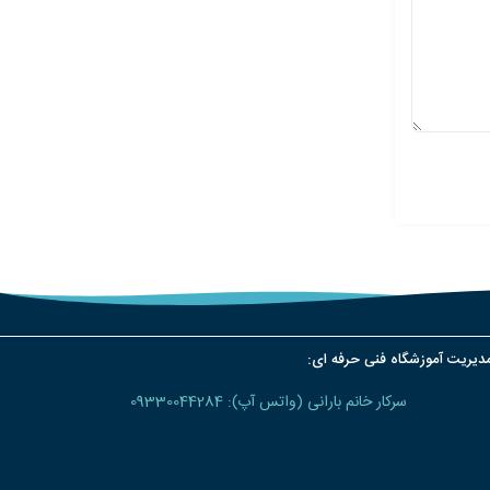
دیریت آموزشگاه فنی حرفه ای:
سرکار خانم بارانی (واتس آپ): 09330044284