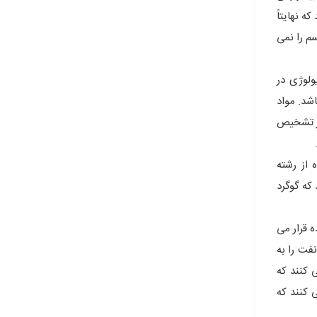
ه نهایتاً
م را نمی
ولوژی در
شد. مواد
در تشخیص
 از رشته
که گوگرد
 قرار می
فت را به
 کنند که
 کنند که