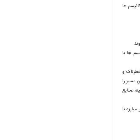
انیسم ها
ند.
سم ها با
خطرناک و
ن مسیر را
ینه صنایع
بارزه با