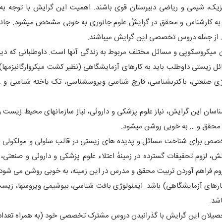
یک، شیمى و ریاضى دبیرستان قوى باشند. اهمیت این گرایش با توجه به ن
به کارشناس و محقق در گرایشٔ علوم جانورى به خوبى مشخص میشود. جان
 از جمله دروس تخصصى این گرایش میباشند.
میکروسکوپى و مسائل مختلف مربوط به زندگى آنها است. داوطلبانى که دیپ
ائل زیستى داوطلب باید به کارهاى آزمایشگاهى (نظیر کشت میکروارگانیزمها) 
وژى صنعتی، باکترىشناسی، قارچ شناسى ویروسشناسی، تک یاخته شناسى و …
ناسان این گرایش، نیاز علوم پزشکى و داروئی، نیاز سازمانهاى محیط زیست و م
 و محقق و … به خوبى روشن میشود.
متخصص براى شناخت مسائل و پدیده هاى زیستى در قالب سلولى و مولکولى
 لزوم تحقیقات گسترده در زمینهٔ اعتلاء علوم پزشکى و داروئى و صنعتی، 
زوم فراهم آوردن تربیت محقق و مدرس در این زمینه، به خوبى روشن می شود.
 کارهاى آزمایشگاهی) باشد. ایمنولوژى بافت شناسی، بیوشیمى ویروسها، زی
شد.
صیلان این گرایش با گذرانیدن دروس مشترک تخصصى خود (به همراه تعدا