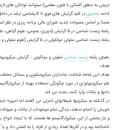
تربیتى به منظور آشنائى با فنون معلمی) میتوانند توانائی هاى ل
ادامه
تحصیل
در کلیه گرایش هاى فوق تا کارشناسى ارشد در داخل 
ضمناً بر اساس مصوبات جدید شوراى عالى برنامه ریزى در نظر است رشته زیست
رشته زیست شناسی در ۵ گرایش (دبیری، عمومی، علوم گیاهی، علوم جانوری، دریا)
رشته زیست شناسی سلولى مولکولى در ۵ گرایش (علوم سلولى و مولکولی، میکروبیولوژی، ژنتیک، بیوشیمی، بیوفیزیک)
معرفی رشته
زیست شناسی
سلولی و مولکولی – گرایش میکروبیول
هدف:
هدف این شاخه شناخت جانداران میکروسکوپی و مسائل مختلف م
علم میکروبیولوژی در مورد چگونگی استفاده بهینه از میکروارگانیس
دامها و نباتات وارد کنند، بحث می کند.
در گذشته به میکروبها شیطانهای نامرئی می گفتند اما امروزه باید
خویش را انجام ندهند، زندگی تمام موجودات از نباتات و حیوانات 
و باز بخشی از این میکروارگانیسم ها هستند که با ایجاد انواع ب
ناشناخته بود و در آفریقا تعداد زیادی از افراد را به کشتن داد و یا “ایدز” که بشر را تا 