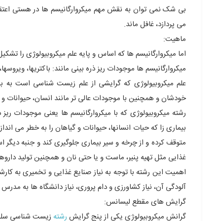
بی شک نمی توان به نقش مهم میکروارگانیسم ها در هستی اعتقاد
می پردازد، غافل ماند.
ماهیت:
اما میکروارگانیسم ها که اساس و پایه علم میکروبیولوژی را تشک
میکروارگانیسم ها موجودات ریز ذره بینی مانند: باکتریها، ویروس
علم میکروبیولوژی که گرایشی از علم زیست شناسی است به بررسی
خودشان و همچنین با موجودات عالی تر مانند انسان، حیوانات و گ
رشته میکروبیولوژی که با میکروارگانیسم ها یعنی موجودات ریز ذ
بیماری زا که حیات انسانها، حیوانات و گیاهان را به خطر می اند
متوقف کرده و از چرخه و سیر بیماری جلوگیری کند و جنبه دیگر است
غذایی مثل تهیه پنیر، ماست و یا حتی نان و همچنین تولید دارو
اهمیت این رشته با توجه به نیاز صنایع غذایی و تخمیری به کارش
آلودگی آن، نیاز کشاورزی و دام پروری، نیاز دانشگاه ها به مد
گرایش های مقطع لیسانس:
گرانش میکروبیولوژی یکی از پنج گرایش
رشته
زیست شناسی سلولی