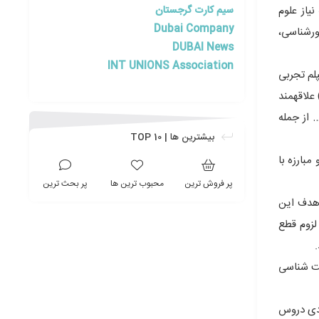
سیم کارت گرجستان
یاز علوم
Dubai Company
ورشناسی،
DUBAI News
INT UNIONS Association
لم تجربى
علاقهمند
 از جمله
بیشترین ها | TOP 10
بارزه با
پر فروش ترین
محبوب ترین ها
پر بحث ترین
 هدف این
لزوم قطع
ست شناسی
دى دروس