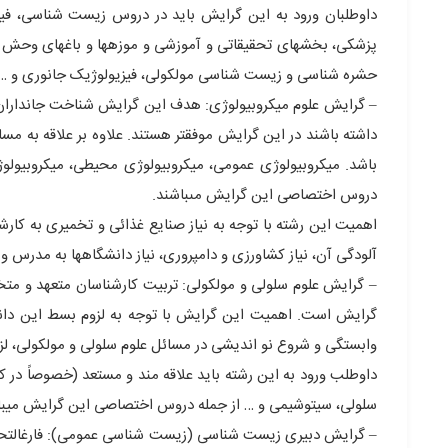
داوطلبان ورود به این گرایش باید در دروس زیست شناسی، فیز
پزشکی، بخشهاى تحقیقاتى و آموزشى و موزهها و باغهاى وحش 
حشره شناسى و زیست شناسی مولکولی، فیزیولوژیک جانورى و …
– گرایش علوم میکروبیولوژى: هدف این گرایش شناخت جانداران 
داشته باشند در این گرایش موفقتر هستند. علاوه بر علاقه به مس
باشد. میکروبیولوژى عمومی، میکروبیولوژى محیطی، میکروبیول
دروس اختصاصى این گرایش مىباشند.
اهمیت این رشته با توجه به نیاز صنایع غذائى و تخمیرى به کارش
آلودگى آن، نیاز کشاورزى و دامپروری، نیاز دانشگاهها به مدرس
– گرایش علوم سلولى و مولکولى: تربیت کارشناسان متعهد و 
گرایش است. اهمیت این گرایش با توجه به لزوم بسط این دانش،
وابستگى و شروع نو اندیشى در مسائل علوم سلولى و مولکولی، ل
داوطلب ورود به این رشته باید علاقه مند و مستعد (خصوصاً در
سلولی، سیتوشیمى و … از جمله دروس اختصاصى این گرایش میبا
– گرایش دبیرى زیست شناسی (زیست شناسی عمومى): فارغالتح