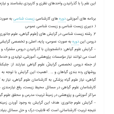
این علم را با گذرانیدن واحدهاى نظرى و کاربردى بشناسند و نیاز
برنامه هاى آموزشى
دوره
هاى کارشناسى
زیست شناسی
به صورت 
۱. دبیرى زیست شناسی و زیست شناسی عمومى
2. رشته زیست شناسی در گرایش هاى (علوم گیاهی، علوم جانوری، علوم میکروبیولوژی، علوم سلولى و مولکولی)
دروس این
دوره
به صورت عمومی، پایه، اصلى و تخصصى گرایشى می 
است می توانند نیاز مؤسسات پژوهشی، آموزشی، تولیدى و خدماتى 
از جمله دروس تخصصى گرایشٔ علوم گیاهى عبارتند از: جلبکش
روشهاى رده بندى گیاهان و … . اهمیت این گرایش با توجه به ن
گیاهی، نیاز علوم گیاه پزشکى به کارشناسان علوم گیاهی، نیاز به
کارشناسان علوم گیاهى در مسائل محیط زیست، رفع نیازمندی ها
مراکز آموزشى و پژوهشى در زمینهٔ تربیت مدرس و محقق علوم گ
– گرایش علوم جانورى: هدف این گرایش به وجود آوردن زمینه ه
نتیجه تربیت کارشناسانى است که قابلیت درک و حل مسائل بنیادى 