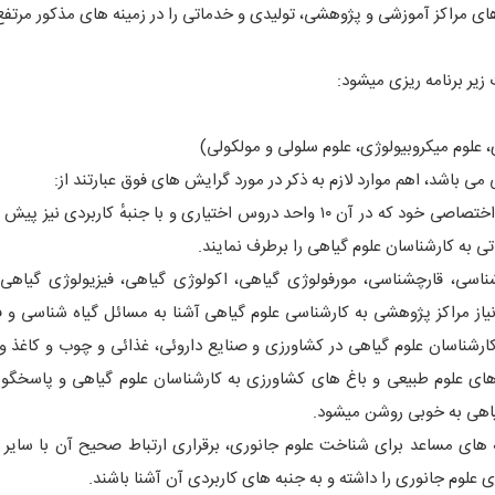
هاى مراکز آموزشى و پژوهشی، تولیدى و خدماتى را در زمینه هاى مذکور مرتفع
زیر برنامه ریزى میشود:
باشد، اهم موارد لازم به ذکر در مورد گرایش هاى فوق عبارتند از:
– گرایش علوم گیاهى: دانشجویان با گذرانیدن دروس مشترک و اختصاصى خود که در آن ۱۰ واحد دروس اختیارى و با جنبهٔ کار
به کارشناسان علوم گیاهى را برطرف نمایند.
ناسی، قارچشناسی، مورفولوژى گیاهی، اکولوژى گیاهی، فیزیولوژى گیاهی
یاز مراکز پژوهشى به کارشناسى علوم گیاهى آشنا به مسائل گیاه شناسى و ف
 کارشناسان علوم گیاهى در کشاورزى و صنایع داروئی، غذائى و چوب و کاغذ و …
ی علوم طبیعى و باغ هاى کشاورزى به کارشناسان علوم گیاهى و پاسخگوئى
یاهى به خوبى روشن میشود.
اى مساعد براى شناخت علوم جانوری، برقرارى ارتباط صحیح آن با سایر ع
علوم جانورى را داشته و به جنبه هاى کاربردى آن آشنا باشند.