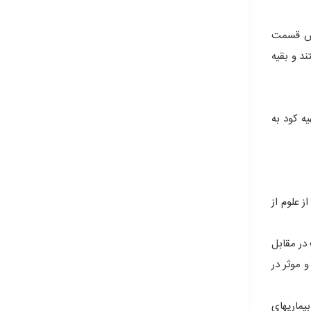
ایش قسمت
وع میکروب، بیماری زا هستند و بقیه
ه کود به
 علوم از
در مقابل
 موثر در
یماریهای