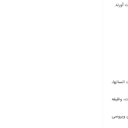
 آورند.
 انسانها،
ات، وظیفه
ی ویروسی