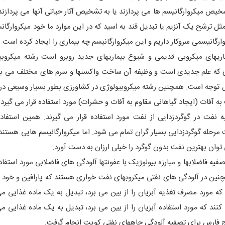
خیص میکروارگانیسم ها می پردازند یا به تشخیص آثار حیاتی آنها می پردازند ک
ل ترشح یک آنزیم یا تبدیل قند به اسید که در این موارد ما خود میکروارگانس
وارگانیسمی سروکار داریم و این میکروارگانیسم چه بیماری را ایجاد کرده است.
یماریهای میکروبی قدیمی و شیوع بیماریهای جدید روبرو است رشته میکروبی
لوژی که علم جدیدی است و وظیفه آن ساخت واکسنها و سرم های مختلف می با
قابل توجه است. همچنین رشته میکروبیولوژی در کشاورزی بطور بسیار وسیعی 
ه آفات (ایجاد گیاهانی مقاوم به آفات و حشرات) مورد استفاده قرار می گیرد.
 نفت در گوگردزدایی از نفت مورد استفاده قرار می گیرند. همین استفاده
رحله گوگردزدایی بسیار گران تمام می شود. اما میکروارگانیسم هایی هستند 
توان بهترین نفت بدون گوگرد را خیلی ارزان به دست آورد.
ه فاضلابها و مبارزه بیولوژیک با عفونتها آلودگی های فاضلابی مورد استفاده
نین در آلودگی های نفتی میکروبهای نفت خواری هستند که پارافین و خود ن
که مورد مصرف تغذیه آبزیان را از بین می برد، تبدیل به یک ماده غذایی می
کنند که مورد استفاده آبزیان را از بین می برد، تبدیل به یک ماده غذایی می
خلیج فارس برای تصفیه آلودگی چاههای نفتی کویت انجام گرفت.