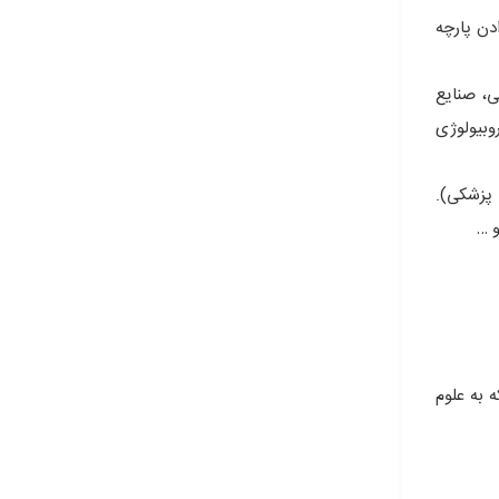
دن پارچه
ی، صنایع
وبیولوژی
 پزشکی).
 …
 به علوم