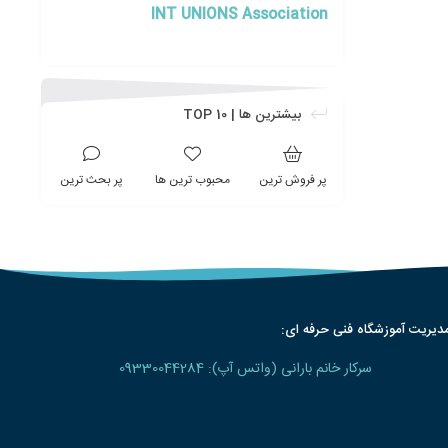
INT UNIONS Association
بیشترین ها | TOP 10
پر فروش ترین
محبوب ترین ها
پر بحث ترین
دیریت آموزشگاه فنی حرفه ای:
سرکار خانم بارانی (واتس آپ): 09330044284