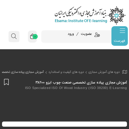
عضویت
ورود
0
فهرست
وزش مجازی
دوره های کیفیت و استاندارد
آموزش مجازی پیاده سازی تخصصی صنع
افز
اده سازی تخصصی صنعت چوب ایزو ۳۸۲۰۰
به
ISO Specialized ISO Of Wood Industry (ISO 382
علا
من