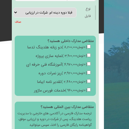
به
نوع
فایل
صاف
متقاضی مدارک داخلی هستید؟
علاقه
دو زبانه هلدینگ تدسا
(
+
تومان
8,200,000
)
نمایه سازی پروژه
(
+
تومان
3,900,000
)
آموزشگاه فنی حرفه ای
(
+
تومان
4,970,000
)
ریز نمرات دوره
(
+
تومان
3,920,000
)
مندی
تقدیر نامه ایباما
(
+
تومان
2,480,000
)
خدمات فورس ماژور
(
+
تومان
960,000
)
متقاضی مدارک بین المللی هستید؟
ترجمه مدارک فارسی در آکادمی های خارجی با مدیریت
ها
ریاست هلدینگ، پس از شرکت در دوره و ارزیابی موفق،
گواهینامه رایگان فارسی را اخذ، سپس میتوانید