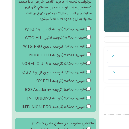
درخواست ترجمه آن با برند آکادمی خارجی ما را بدهید
که مشمول هزینه ترجمه، صدور، استعلام، نگهداری
مدارک بین الملل و مالیات در کشور متبوع میباشد،
معمولا به ارز و حدود ۲۰ تا ۵۰ $ میشود.
ترجمه لاتین برند WTG
(
+
تومان
5,390,000
)
ترجمه لاتین WTG H.L
(
+
تومان
5,990,000
)
ترجمه لاتین WTG PRO
(
+
تومان
6,890,000
)
ترجمه NOBEL C.U
(
+
تومان
5,390,000
)
ترجمه NOBEL C.U Pro
(
+
تومان
5,950,000
)
ترجمه لاتین از برند CBV
(
+
تومان
6,290,000
)
ترجمه OX EDU
(
+
تومان
5,390,000
)
ترجمه RCO Academy
(
+
تومان
5,390,000
)
ترجمه INT UNIONS
(
+
تومان
5,390,000
)
ترجمه INTUNION PRO
(
+
تومان
5,950,000
)
متقاضی عضویت در مجامع علمی هستید؟