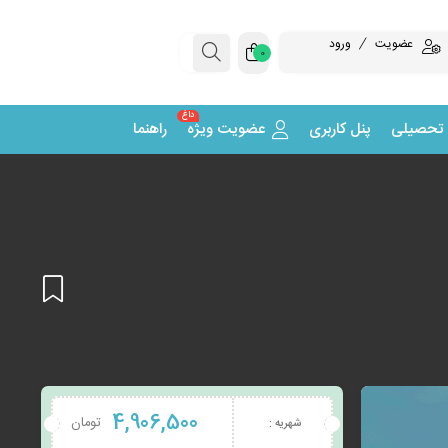
عضویت
ورود
0
داغ
 تحصیلی
پنل کاربری
عضویت ویژه
راهنما
افزودن
4,906,500
تومان
شهریه :