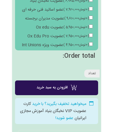
عضویت نخبگان بنیاد
(
+
تومان
6,985,000
)
عضو اساتید فنی حرفه ای
(
+
تومان
7,920,000
)
عضویت مدیران برجسته
(
+
تومان
9,810,000
)
عضویت Ox edu
(
+
تومان
5,950,000
)
عضویت Ox Edu Pro
(
+
تومان
7,950,000
)
عضویت ویژه Int Unions
(
+
تومان
4,950,000
)
Order total:
تعداد
افزودن به سبد خرید
میخواهید تخفیف بگیرید؟ با خرید
کارت
عضویت VIP نخبگان بنیاد آموزش مجازی
ایرانیان
عضو شوید!