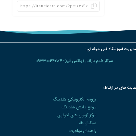
دیریت آموزشگاه فنی حرفه ای:
سرکار خانم بارانی (واتس آپ): 09330044284
ایت های در ارتباط:
رزومه الکترونیکی هلدینگ
مرجع دانش هلدینگ
مرکز آزمون های ادواری
سیگنال طلا
راهنمای مهاجرت