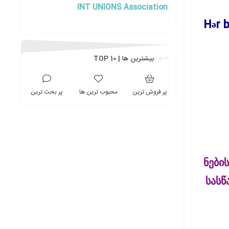
INT UNIONS Association
Hər b
بیشترین ها | TOP 10
پر فروش ترین
محبوب ترین ها
پر بحث ترین
ნები
სასწ