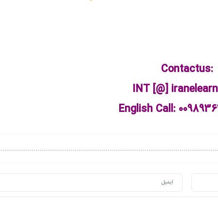
Contactus:
INT [@] iranelear
English Call: 009893