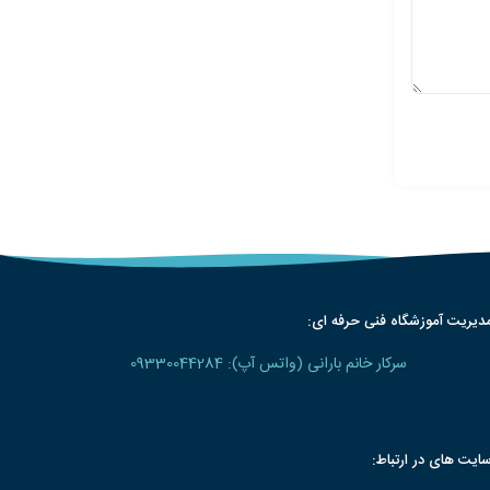
دیریت آموزشگاه فنی حرفه ای:
سرکار خانم بارانی (واتس آپ): 09330044284
ایت های در ارتباط: