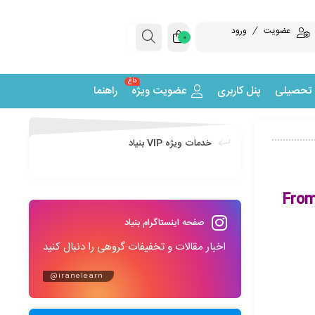
عضویت
ورود
0
داغ
 تحصیلی
پنل کاربری
عضویت ویژه
راهنما
خدمات ویژه VIP بنیاد
From
صفحه اینستاگرام بنیاد
اخبار مقالات و تخفیفات گروهی را دنبال کنید
@iranelearn