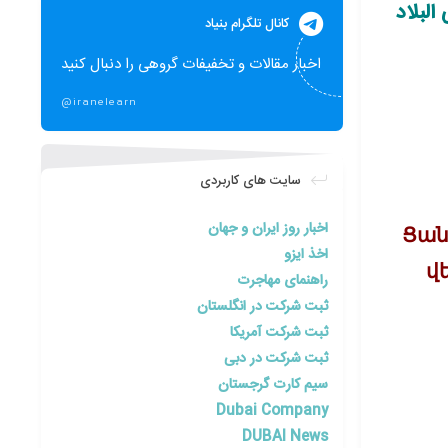
البلاد
کانال تلگرام بنیاد
اخبار مقالات و تخفیفات گروهی را دنبال کنید
@iranelearn
سایت های کاربردی
اخبار روز ایران و جهان
Ցան
اخذ ایزو
վ
راهنمای مهاجرت
ثبت شرکت در انگلستان
ثبت شرکت آمریکا
ثبت شرکت در دبی
سیم کارت گرجستان
Dubai Company
DUBAI News