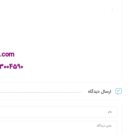
.
n.com
63004590
ارسال دیدگاه