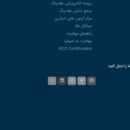
رزومه الکترونیکی هلدینگ
مرجع دانش هلدینگ
مرکز آزمون های ادواری
سیگنال طلا
راهنمای مهاجرت
مهاجرت به اسپانیا
RCO Certification
ا را دنبال کنید: