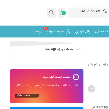
عضویت
ورود
0
داغ
 تحصیلی
پنل کاربری
عضویت ویژه
راهنما
خدمات ویژه VIP بنیاد
 امروز، تأمین آسایش و ایمنی بشر یکی
صفحه اینستاگرام بنیاد
اخبار مقالات و تخفیفات گروهی را دنبال کنید
@iranelearn
آموزش اصول ریخته گری: دوره های آموزش مجازی و مقاله های آموزشی اصول ریخته گری ریخته‌گری (به انگلیسی: Casting) فن