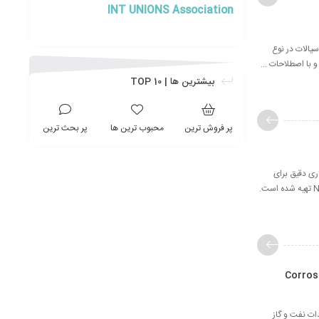
INT UNIONS Association
Introduct دوره آموزشی مکانیک سیالات در نوع
 با اصطلاحات ...
بیشترین ها | TOP 10
پر فروش ترین
محبوب ترین ها
پر بحث ترین
ی دقیق برای
هماهنگی با استاندارد سطح I موسسه ملی مهارت‌های برش فلز (NIMS) و پشتیبانی از دستیابی به گواهی‌نامه NIMS تهیه شده است.
Corrosion con-
ات نفت و گاز