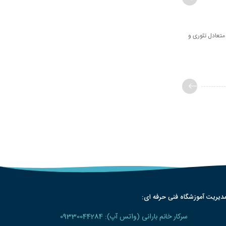
متعادل تئوری و
دیریت آموزشگاه فنی حرفه ای:
سرکار خانم بارانی (واتس آپ): 09330044284