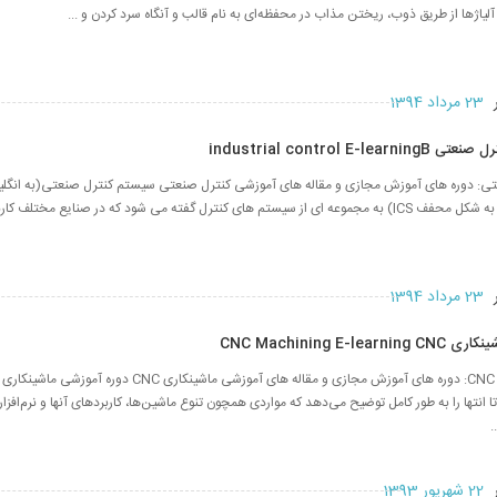
لیاژها از طریق ذوب، ریختن مذاب در محفظه‌ای به نام قالب و آنگاه سرد کردن و ...
ر
23 مرداد 1394
industrial control E-l
ر
23 مرداد 1394
CNC Machining E-l
از ابتدا تا انتها را به طور کامل توضیح می‌دهد که مواردی همچون تنوع ماشین‌ها، کاربردهای آنها و نرم‌افزا
.
ر
22 شهریور 1393