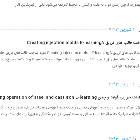
صورت از بین رفتن مواد به علت واکنش با محیط تعریف می‌شود.یکی از کهن‌ترین آثار ...
ر
10 شهریور 1393
ق Creating injection molds E-learningA
دوره آموزشی ساخت قالب های تزریق Creating injection molds E-learningA دوره ساخت 
و ساخت قالب‌های تزریق می‌باشد .این دوره انتخاب مواد، ساخت حفره‌ها و هسته‌ها، طرح‌‌های 
رم، تهویه، طراحی ...
ر
10 شهریور 1393
دن Heating operation of steel and cast iron E-learning
تی فولاد و چدن: دوره های آموزش مجازی و مقاله های آموزشی عملیات حرارتی فولاد و چدن گر
 فلزات، سرامیک‌ها و آلیاژها را به منظور بدست آوردن خواص مکانیکی و فیزیکی مطلوب، عملیات ..
ر
10 شهریور 1393