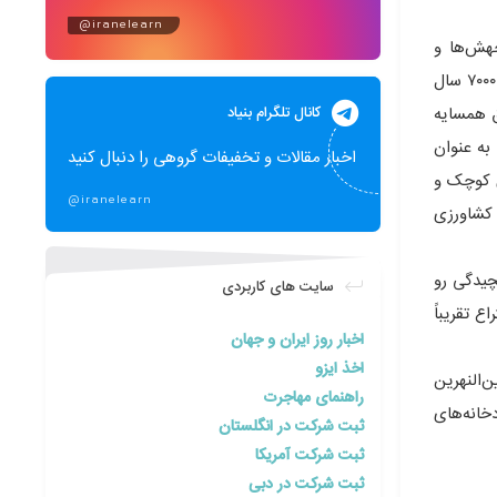
@iranelearn
هش‌ها و
انقلاب‌هایی است که دوره‌های جدیدی در تاریخ بشری ایجاد کرده‌اند. انقلاب کشاورزی یکی از این نقاط عطف تاریخی است. بین ۸۵۰۰ تا ۷۰۰۰ سال
کانال تلگرام بنیاد
ق همسایه
به عنوان
اخبار مقالات و تخفیفات گروهی را دنبال کنید
ی کوچک و
@iranelearn
 کشاورزی
چیدگی رو
سایت های کاربردی
 تقریباً
اخبار روز ایران و جهان
اخذ ایزو
نطقه بین‌النهرین
راهنمای مهاجرت
خانه‌های
ثبت شرکت در انگلستان
ثبت شرکت آمریکا
ثبت شرکت در دبی