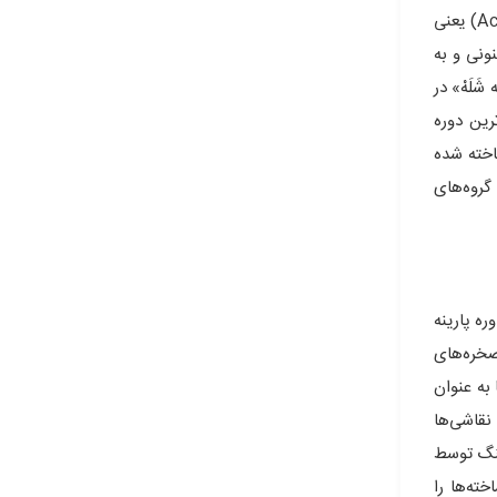
دست آمده از منطقه ” لدیز ” سیستان است که قدمتی برابر با یکصد هزار سال دارند و از نظر فن ابزار سازی، آنها را جزو نوع آشولین (Acheulean) یعنی
نونی و به
لَهْ» در
رین دوره
ناخته شده
گروه‌های
 دوره پارینه
صخره‌های
 به عنوان
 نقاشی‌ها
سنگ توسط
ساخته‌ها را