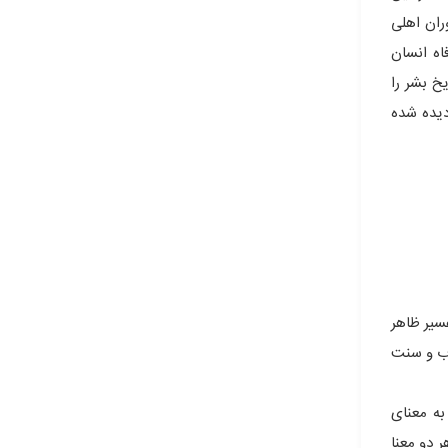
ران اهلی
اه انسان
خ بشر را
دیده شده
سیر ظاهر
اب و سنت
 گذشته به مکتب‌های فکری درون یک دین (مانند مذاهب چندگانه فقه اسلامی) اطلاق می‌شد. در مغرب‌زمین، واژه Religion به معنای
 دو معنا