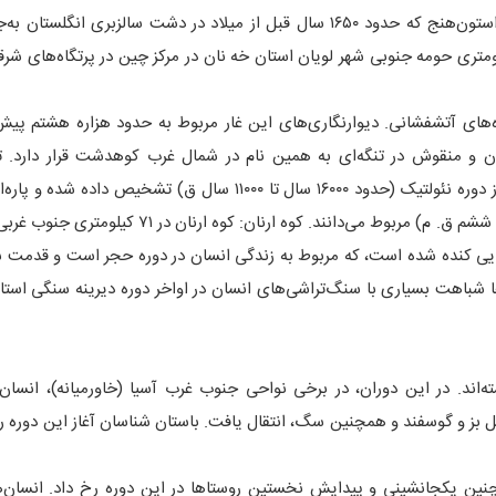
می‌توان پایه‌های اولیه هنر معماری در تاریخ دانست. مانند اثر استون‌هنج که حدود ۱۶۵۰ سال قبل از میلاد در دشت سالزبری 
مونهٔ دیگر این آثار در غارهای سنگی لون مین در۵/۱۲ کیلومتری حومه جنوبی شهر لویان استان خه نان در مرکز چین در پرتگاه‌ه
ای آتشفشانی. دیوارنگاری‌های این غار مربوط به حدود هزاره هشتم پیش 
و منقوش در تنگه‌ای به همین نام در شمال غرب کوهدشت قرار دارد. ت
نقاشی‌های بدنه غار و برخی آثار به دست آمده از آن قدیمی تر از دوره نئولتیک (حدود ۱۶۰۰۰ سال تا ۱۱۰۰۰ سال ق) تشخ
تصاویر و شواهد آن را به دوره نئولتیک (حدود ۱۰۵۰۰ سال تا هزاره ششم ق. م) مربوط می‌دانند. کوه ارنان:
هایی کنده شده است، که مربوط به زندگی انسان در دوره حجر است و قدمت شه
‌ها شباهت بسیاری با سنگ‌تراشی‌های انسان در اواخر دوره دیرینه سنگی است
اند. در این دوران، در برخی نواحی جنوب غرب آسیا (خاورمیانه)، انسان 
بز و گوسفند و همچنین سگ، انتقال یافت. باستان شناسان آغاز این دوره را
‌چنین یکجانشینی و پیدایش نخستین روستاها در این دوره رخ داد. انسان‌ه