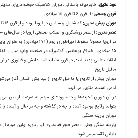
عهد عتیق:
خاورمیانه باستانی، دوران کلاسیک حوضه دریای مدیترانه، چ
قرون وسطی:
از قرن ۶ تا قرن ۱۵ میلادی
دوران پیش مدرن:
که شامل رنسانس در اروپا بوده و از قرن ۱۶ تا حدود سال ۱۷۵۰ میلادی است
عصر مدرن:
از عصر روشنگری و انقلاب صنعتی اروپا در سال‌های ۱۷۵۰ تا کنون
در اروپا معمولاً سقوط امپراط
۱۵ میلادی، اختراع یوهانس گوتنبرگ در صنعت چاپ مدرن انقلاب
انقلاب علمی پدید آیند. در قرن ۱۸، انباشت دانش و فناوری در اروپا به حدی رسید که جرقه‌های انقلاب صنعتی زده شد.
ماقبل تاریخ
دوران پیش از تاریخ یا ما قبل تاریخ از پیدایش انسان آغاز می‌
آدمی است، منتهی می‌گردد.
در آن دوران تجربه‌ها و دستاوردهای مردم به سرعت از بین می‌
بتواند وقایع بوجود آمده را چه در گذشته و چه در حال و آینده را 
دوران پارینه سنگی
پارینه سنگی یعنی «عصر حجر قدیمی». این دوره اولین دوره از ع
پایانی تقسیم می‌شود.