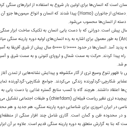
Lower Pale) دوره‌ای در تکامل انسان است که انسان‌ها برای اولین بار شروع به استفاده از ابزارهای سنگی ک
سنگی ابتدایی ۲٫۵ میلیون سال پیش آغاز شد. زمانی که اولین بار دسته‌ای از جانوران (Homo) پیدا شدند که انسان و انواع م
أ پارینه سنگی میانه (Middle Paleolithic) حدود ۳۰۰۰۰۰ سال پیش است. دورانی که با دست یابی انسان به تکنیک ساخت اب
شده‌است. اصطلاح انسان هوشمند اولیه (Archaic homo sapiens) به طور معمول برای اشاره به رده انسان‌های اولیه دوره پارینه سنگ
می‌شود. آناتومی بدن انسان مدرن نیز در دوران پارینه سنگی میانه پدید آمد. انسان‌ها در حدود ۱۰۰۰۰۰ تا ۵۰۰۰۰ سا
جنوب آسیا و استرالیا راه پیدا کردند. حرکت به سمت شمال و اروپای کنونی و به سمت شرق و آ
 عشایر شکارچی-گردآورنده زندگی می‌کردند. جوامع شکارچی-گردآورنده تمای
ها اعتقاد داشتند. هرچند گاه با کسب منابع گستره غذایی یا دست یابی به 
ی (chiefdom) و طبقات اجتماعی تشکیل می‌دادند.
شناسی در ایران امروزی برای شناسایی دوره پارینه سنگی، هم جدید و هم مح
 و در محدوده ظن و گمان است. آثاری شامل چند افزار سنگی از منطقه‌ای
است که بنا به گزارش متعلق به دوره پارینه سنگی قدیم است. علاوه بر آن ابزا