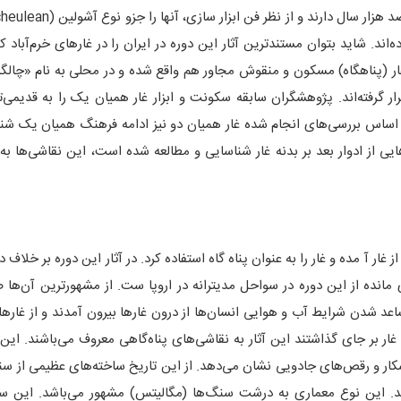
ند. شاید بتوان مستندترین آثار این دوره در ایران را در غارهای خرم‌آباد ک
ر (پناهگاه) مسکون و منقوش مجاور هم واقع شده و در محلی به نام «چالگه شَ
 گرفته‌اند. پژوهشگران سابقه سکونت و ابزار غار همیان یک را به قدیمی‌ت
ت می‌دهند، بر اساس بررسی‌های انجام شده غار همیان دو نیز ادامه فرهنگ همیان یک ش
یی از ادوار بعد بر بدنه غار شناسایی و مطالعه شده است، این نقاشی‌ها به 
ز میلاد) بشر به بیرون از غار آ مده و غار را به عنوان پناه گاه استفاده کرد. در آثار این دوره بر خلاف
 مانده از این دوره در سواحل مدیترانه در اروپا ست. از مشهورترین آن‌ها 
ساعد شدن شرایط آب و هوایی انسان‌ها از درون غارها بیرون آمدند و از غارها
 غار بر جای گذاشتند این آثار به نقاشی‌های پناه‌گاهی معروف می‌باشند. این
 شکار و رقص‌های جادویی نشان می‌دهد. از این تاریخ ساخته‌های عظیمی از 
۳۰ سال قبل از میلاد می‌باشد. این نوع معماری به درشت سنگ‌ها (مگالیتس) مشهور می‌باشد. این 