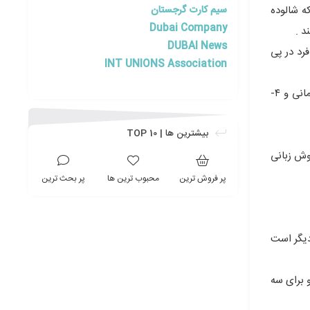
سیم کارت گرجستان
ه شالوده
Dubai Company
DUBAI News
رد در پی
INT UNIONS Association
چهار عامل محیطی بر استرس اثر دارند که عبارتند از : ۱-استرس زا های درون شخصی ، ۲- استرس زا های بین شخصی ۳-استرس زاهای سازمانی و ۴-
بیشترین ها | TOP 10
ح بود تا اینکه گاردنر هشت نوع هوش را به شرح زیر تعریف کرد : ۱-هوش منطقی – ریاضی ۲- هوش زبانی
پر فروش ترین
محبوب ترین ها
پر بحث ترین
دیگر است
 برای سه