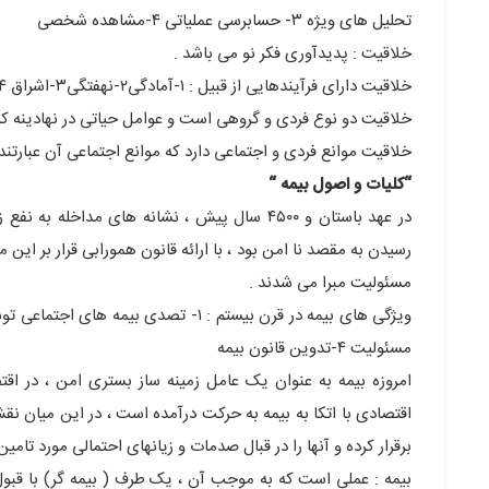
تحلیل های ویژه ۳- حسابرسی عملیاتی ۴-مشاهده شخصی
خلاقیت : پدیدآوری فکر نو می باشد .
خلاقیت دارای فرآیندهایی از قبیل : ۱-آمادگی۲-نهفتگی۳-اشراق ۴- اثبات می باشد .
خلاقیت دو نوع فردی و گروهی است و عوامل حیاتی در نهادینه کردن آن :ا-نقش برنامه ریزی ۲-فره
خلاقیت موانع فردی و اجتماعی دارد که موانع اجتماعی آن عبارتند از : ۱-قوانین۲-شغل۳-آداب و رسوم ۴-ترس از عدم استقبال اجتماعی و
“کلیات و اصول
بیمه
“
در عهد باستان و ۴۵۰۰ سال پیش ، نشانه های مدا
رسیدن به مقصد نا امن بود ، با ارائه قانون همورابی قرار بر این
مسئولیت مبرا می شدند .
مسئولیت ۴-تدوین قانون بیمه
امروزه بیمه به عنوان یک عامل زمینه ساز بستری امن ، در ا
اقتصادی با اتکا به بیمه به حرکت درآمده است ، در این میان نق
برقرار کرده و آنها را در قبال صدمات و زیانهای احتمالی مورد تامین
بیمه : عملی است که به موجب آن ، یک طرف ( بیمه گر) با قبول 