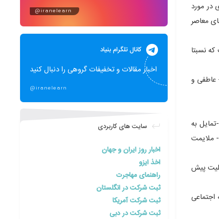
 در مورد
@iranelearn
ای معاصر
کانال تلگرام بنیاد
که نسبتا
اخبار مقالات و تخفیفات گروهی را دنبال کنید
یل نسبتا پایدار به شخصی ، چیزی و یا رویدادی است که در احساس و رفتار نمایان می گردد ، نگرش به سه مولفه :۱-شناختی ، ۲- عاطفی و
@iranelearn
در بحث ادراک خطاهای ادراکی متداول به شرح زیر می باشد : ۱-ادراک کلیشه ای ۲-اثرهاله ای ۳-فرافکنی ۴-اثرمقایسه ای ۵-تشدید تعهد ۶-تمایل به
سایت های کاربردی
ایید ۷- خطای تکیه گاه ۸-خطای دسترسی ۹- خطای نمونه ۱۰-شانس،خرافات ۱۱-توهم یا پس گویی ۱۲-اطمینان بیش از حد ۱۳ –تقدم و تاخر ۱۴- ملایمت
اخبار روز ایران و جهان
اخذ ایزو
بلیت پیش
راهنمای مهاجرت
ثبت شرکت در انگلستان
ن برتر ( تابع حقیقت “جنبه اجتماعی
ثبت شرکت آمریکا
ثبت شرکت در دبی