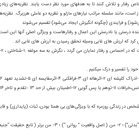
اص رفتار و تلاش کنند تا به هدفهای مورد نظر دست یابند. نظریه‌های زیادی
ز است، مانند سلسله مراتب نیازهای مازلو و نظریه دو عاملی هرزبرگ. نظریه‌ه
شود) و فرایندی (چگونه انگیزش ایجاد می‌شود) تقسیم می‌شوند
ده درستی یا نادرستی این اعمال و رفتارهاست و ویژگی اصلی آنها این است 
دی کرد که ارزش های غایی وسیله تحقق رسیدن به ارزش های غایی اند .
نگرش ، تما
ود را تفسیر و درک میکنیم .
ت
ص در زندگی روزمره که با ویژگی‌های بی همتا بودن، ثبات (پایداری) و قا
فروید شخصیت را مرکب از ۳ خرده سیستم : ۱- نهاد ( اصل لذت “بدنی”) ؛ ۲- من ( اصل واقعیت ” روانی “) ؛ ۳- م