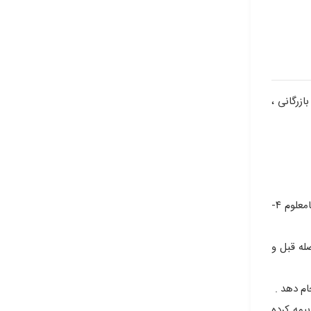
زرگانی ،
ویژگی های خطر : ۱-اتفاقی و غیرمنتظره باشد ۲-احتمال وقوع در آینده را داشته باشد ۳-وقوع آن نامسلم بوده و یا اگر مسلم است زمانش نامعلوم ۴-
له قبل و
م دهد .
ه بیمه کرده