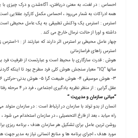
احساس : در لغت، به معنی دریافتن، آگاه‌شدن و درک چیزی با ی
همه ادراکات به شمار می‌رود ، احساس مکمل کارکرد عقلایی است و ویژگی های آن :۱-شادی ۲-تعجب ۳- نرس ۴-
استرس : استرس یک واکنش تطبیقی به یک عامل محیطی است که پی
داشته و اورا از حالت نرمال خارج می کند .
استرس زاهای فراسازمانی
هوش : قدرت سازگاری با محیط است و عبارتست از ظرفیت فرد برای 
۳- هوش موسیقی ۴- هوش طبیعت گرا ۵- هوش بدنی-حرکتی ۶- هوش فضایی ۷- هوش بین شخصی ۸- هوش درون شخصی
عقل گرایی : از منظر نظریه یادگیری اجتماعی ، فرد در ۴ مرحله رفتار را یاد میگیرد :۱-توجه ۲- حفظ ۳- بازتولید ۴- تقویت
“مبانی سازمان و مدیریت “
انسان از بدو تولد با سازمان در ارتباط است : در سازمان متولد 
راه میابد ، بعد از فارغ التحصیلی ، در سازمان استخدام می شود
روشن ترین عامل برای تشکیل هر سازمان هدف ، برنامه ریزی برای
مورد هدف ، اجرای برنامه ها و منابع انسانی نیاز به مدیر جهت 