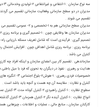
سه نوع سازمان : ۱-انتفاعی و غیرانتفاعی ۲-تولیدی وخدماتی ۳-دولتی و خصوصی داریم .
تقسیم می شوند .
مدیران سطح سازمانی هم به ۱-تخصصی و ۲- عمومی تقسیم می شوند
مدیران سازمان ها وظایفی چون : ۱-تصمیم گیری و برنامه ریزی ۲- سازماندهی ۳-رهبری و هدایت ۴- کنترل و نظارت ۵- خلاقیت
تصمیم گیری : فرآیندی است که شامل تعریف مسئله ،ارزیابی راه حل
برنامه ریزی : برنامه ریزی شامل اهدافی چون : افزایش احتمال رس
کنترل می باشد .
سازماندهی : تقسیم کار بین اعضای سازمان و اینکه افراد چه کاری 
هدایت و رهبری : نفوذ در دیگران به نحوی که فرد با میل باطنی
خصوصیات فردی رهبری : ۱-هوش۲-بلوغ اجتماعی ۳- انگیزه های توفیق طلبی ۴-انسان گرایی
کنترل و نظارت : مقایسه آن چه هست و آنچه باید باشد است .
سطوح نظارت : ۱-کنترل راهبردی ۲-کنترل کوتاه مدت ۳-کنترل عملیاتی
انواع نظارت : ۱-کنترل آینده نگر ۲-کنترل همزمان ۳-کنترل گذشته نگر