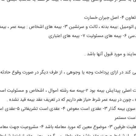
رشته های مختلف بیمه ای : ۱- بیمه های آتش سوزی ۲-بیمه های اتومبیل :بیمه بدنه ، ثالث و سرنشین ۳- بیمه های اشخ
ایند و مورد قبول آنها باشد .
 کند در ازای پرداخت وجه یا وجوهی ، از طرف دیگر در صورت وقوع حادثه
به این تعریف چند ایراد وارد است : ۱-عدم توجه به تعاون که علت اصلی پیدایش بیمه بود ۲-بیمه سه رشته اموال ، اشخاص
خصوصیات عقد بیمه : ۱-عقدی است لازم ۲- عقدی است معلق از سوی بی