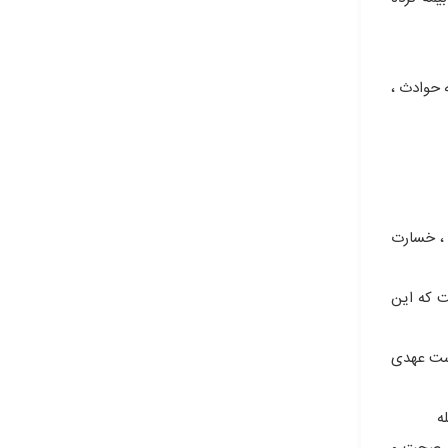
اص : بیمه عمر ، بیمه حوادث ،
 ، خسارت
 و مسئولیت است که این
مه گذار ۳- عقدی است معوض ۴- عقدی است تشریفاتی ۵-عقدی است عهدی