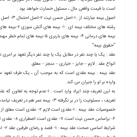
است با قیمت واقعی مال ، مسئول خسارت خواهد بود .
اصول بیمه عبارتند از : ۱-اصل حسن نیت ۲-اصل احتمال ۳- اصل تعاون ۴- اصل جبران خسارت
بیمه های درمانی ۴- بیمه های باربری ۵-بیمه های تمام خطر مهندسی ۶- بیمه های مسئولیت ۷- بیمه های اعتباری
“حقوق بیمه”
عقد : یک یا چند نفر در مقابل یک یا چند نفر دیگر تعهد بر امری نم
انواع عقد : لازم – جایز – خیاری – منجز – معلق
عقد بیمه : بیمه عقدی است که به موجب آن ، یک طرف تعهد می
وارده بر او را جبران می کند .
تعریف ، مسئولیت را در بر نگرفته ۳- بیمه عمر هم در تعریف نیامده ، چون در بیمه عمر شرط حیاز هم داریم که در تعریف عقد بیمه قید نشده .
۶- براساس حسن نیت است ۷- عقدی است اضطراری ۸- عقدی است مستمر
شرایط اساسی صحت عقد بیمه : ۱- قصد و رضای طرقین عقد ۲- اهلیت طرفین ۳- موضوع معین که مورد معامله باشد ۴- مشروعیت جهت معامله