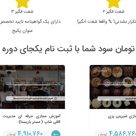
شفت انگیز ۲
شفت انگیز ۳
رار نشدنی! % واقعا شفت انگیز!
دارای یک گواهینامه تایید تخصص ب
عنوان پکیج
ازی شیرینی پزی
آموزش مجازی حرفه ای مدیریت
کافی شاپ ( مستر باریستا)
4,910,760
4,586,76
تومان
تومان