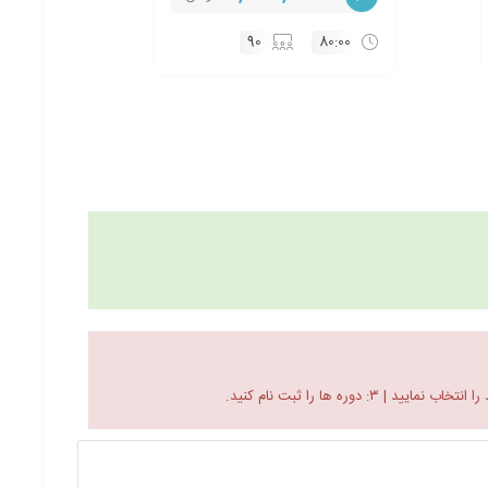
90
80:00