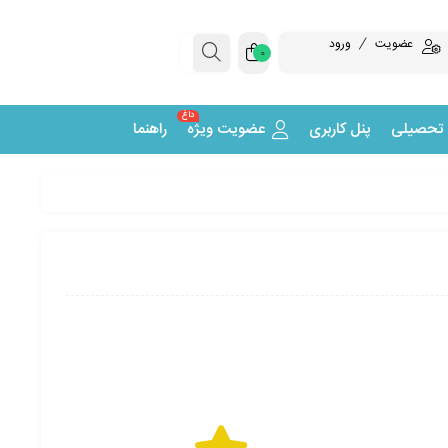
عضویت
ورود
0
داغ
 تحصیلی
پنل کاربری
عضویت ویژه
راهنما