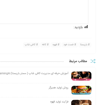
بازدید:
2,514
باریستا
فست فود
قهوه
کافه
کافی شاپ
مطالب مرتبط
آموزش حرفه ای مدیریت کافی شاپ ( مستر باریستا) Coffee Shop Management Professional (Master Barista)E-learningA
روش تولید همبرگر
فرآیند تولید قهوه