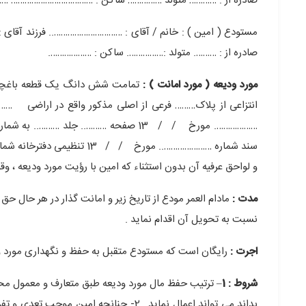
صادره از : ………… متولد …………… ساکن : ……………………………… 
مستودع ( امین ) : خانم / آقای : ………………………….. فرزند آقای
صادره از : ………. متولد :……………. ساکن : ……………….
مورد ودیعه ( مورد امانت ) :
تمامت شش دانگ یک قطعه باغچه ب
انتزاعی از پلاک……… فرعی از اصلی مذکور واقع در اراضی
………………. مورخ / / 13 صفحه ……….. جلد 
سند شماره ………………….. مورخ /
و لواحق عرفیه آن بدون استثناء که امین با رؤیت مورد ودیعه ، 
مدت :
مادام العمر مودع از تاریخ زیر و امانت گذار در هر حال حق 
نسبت به تحویل آن اقدام نماید .
اجرت :
رایگان است که مستودع متقبل به حفظ و نگهداری مورد ود
شروط : 1
– ترتیب حفظ مال مورد ودیعه طبق متعارف و معمول محل 