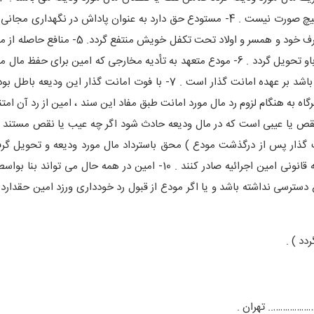
مقام حفظ ، مسئول وقایعی که دفع آن از اقتدار او خارج باشد بهیچ صورت نیست . 4- مستودع حق دارد به عنوان پاداش در نگه
ودیعه از ثمره درختان میوه موجود در باغچه مورد ودیعه بقدر مصرف خود و همسر و اولاد تحت تکفل
با کسر پاداش موضوع شرط چهارم متعلق به مودع است که باید باو تحویل گردد . 6- مودع متعهد به تأدیه مخارجی که امین برای
کرده می باشد هم چنین جنانچه رد مال ودیعه مستلزم مخارجی باشد بر عهده امانت گذار است . 7- با فوت امانت گذار ا
به رد مال مورد ودیعه به ورثه قانونی مودع می باشد. 8- هرگاه به هنگام لزوم رد مال مورد امانت طبق مفاد این سند ، امین از رد آن
 نقص یا عیبی است که در مال ودیعه حادث شود اگر چه عیب یا نقص مستند ب
امانت گذار پس از درگذشت مودع ) محق باسترداد مال مورد ودیعه و تحویل گرف
مستودع می باشند و حق دارند علیه امین (مستودع) یا علیه ورثه قانونی امین اجرائیه صادر کنند . 10- امین در همه حال
دسترسی نداشته باشد و یا اگر مودع از قبول رد خودداری ورزد امین حقدارد 
دد ) .