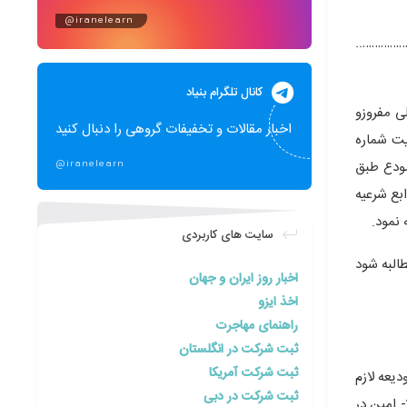
@iranelearn
 ……………..
کانال تلگرام بنیاد
 مفروزو
اخبار مقالات و تخفیفات گروهی را دنبال کنید
ت شماره
 مودع طبق
@iranelearn
توابع شرعیه
 نمود.
سایت های کاربردی
طالبه شود
اخبار روز ایران و جهان
اخذ ایزو
راهنمای مهاجرت
ثبت شرکت در انگلستان
ثبت شرکت آمریکا
یعه لازم
ثبت شرکت در دبی
بداند می تواند اعمال نماید . 2- چنانچه امین موجب تعدی و تفریط مال مورد ودیعه گردد ضامن تلف یا نقصان مال مورد ودیعه می باشد . 3- امین در