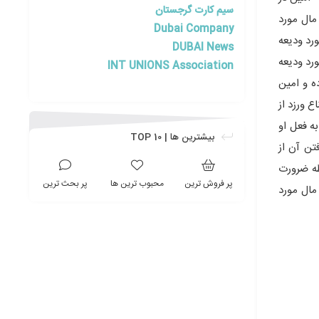
سیم کارت گرجستان
داری مجانی مال مورد
Dubai Company
 خویش منتفع گردد. 5- منافع حاصله از مورد ودیعه
DUBAI News
 حفظ مال مورد ودیعه
INT UNIONS Association
ین ودیعه باطل بوده و امین
 امتناع ورزد از
ه فعل او
بیشترین ها | TOP 10
تن آن از
 می تواند بنا بواسطه ضرورت
پر فروش ترین
محبوب ترین ها
پر بحث ترین
مال مورد