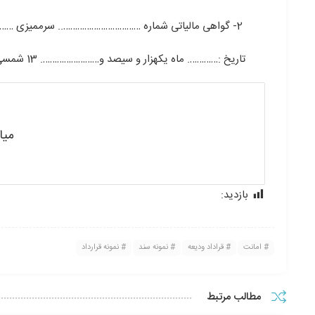
2- گواهی مالیاتی شماره …………………………….. سرممیزی …………………… تهران .
تاریخ :…………. ماه یکهزار و سیصد و……………………. 13 شمسی- محل امضاء
میا
بازدید:
208
امانت
قراداد ودیعه
نمونه سند
نمونه قرارداد
مطالب مرتبط