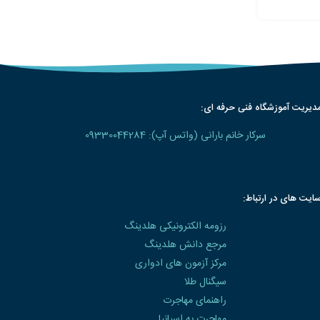
دیریت آموزشگاه فنی حرفه ای:
سرکار خانم بارانی (واتس آپ): 09330044284
ایت های در ارتباط:
رزومه الکترونیکی هلدینگ
مرجع دانش هلدینگ
مرکز آزمون های ادواری
سیگنال طلا
راهنمای مهاجرت
مهاجرت به اسپانیا