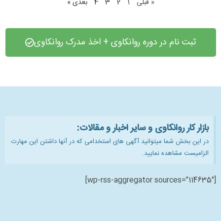
« قبلی
1
2
3
4
بعدی »
ثبت نام در دوره روانکاوی + اخذ مدرک روانکاوی
بازار کار روانکاوی و سایر اخبار و مقالات:
در این بخش شما میتوانید آگهی های استخدامی که در آنها داشتن این مهارت
الزامیست مشاهده نمایید.
[wp-rss-aggregator sources=”114635″]