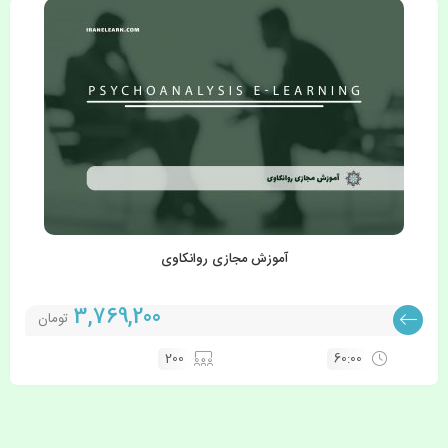
آموزش مجازی روانکاوی
3,769,200
تومان
200
60:00