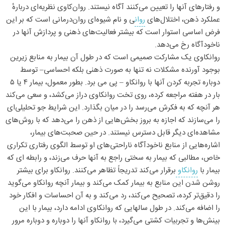
و رفتارهای آنها را تعیین می‌کنند آگاه نیستند. روان‌کاوی نظریه‌ای دربارهٔ
عملکرد ذهن، اختلال‌های
روان
ی و نام شیوه‌ای روان‌درمانی است که بر این
فرض اساسی استوار است که بیشتر فعالیت‌های ذهنی و پردازش آنها در
ناخودآگاه رخ می‌دهد.
روانکاوی یک مشارکت صمیمی است که در طول آن بیمار به منابع زیرین
بوجود آورنده مشکلات نه تنها به صورت ذهنی بلکه احساسی– توسط
دوباره تجربه کردن آنها با روانکاو – پی می برد. بطور معمول، بیمار ۴ یا ۵
بار در هفته مراجعه کرده، روی تخت روانکاوی دراز می‌کشد، و سعی می‌کند
هر آنچه که به فکرش می‌رسد را در میان بگذارد. این شرایط جو تحلیلی‌ای
را می‌سازند که اجازه به بروز بخش‌هایی از ذهن را می‌دهد که با روش‌های
مشاهده‌ای دیگر قابل دسترس نیستند. در حین صحبت‌های بیمار،
اشاره‌هایی از منابع ناخودآگاه ناراحتی‌های او توسط الگوی رفتاری تکراری
خاص، مطالبی که بیمار به سختی راجع به آنها حرف می‌زند، و رابطه ای که
بیمار با
روانکاو
برقرار می‌کند تدریجاً تظاهر می‌کنند. روانکاو برای بیشتر
روشن شدن این منابع به بیمار کمک می‌کند و بیمار آنچه روانکاو می‌گوید
را دقیق‌تر کرده،‌ تصحیح می‌کند، رد می‌کند و به آن احساسات و افکار خود
را اضافه می‌کند. در طول سالهایی که روانکاوی ادامه دارد، بیمار با این
بینش‌ها و تجربیات کشتی می‌گیرد، با روانکاو آنها را دوباره و دوباره مرور