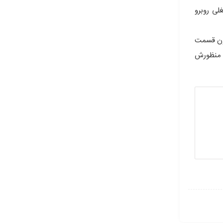
لی روبرو
چون قسمت
بل منظورش