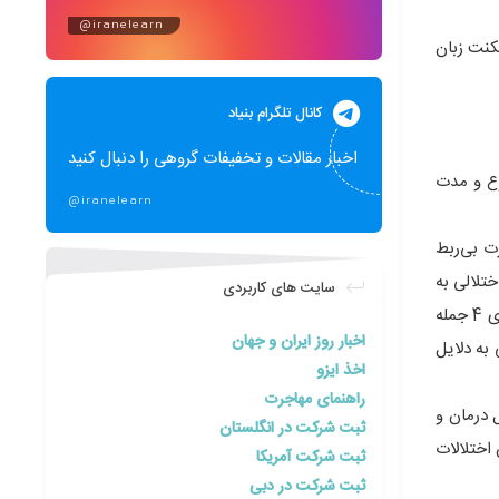
@iranelearn
کنت زبان
کانال تلگرام بنیاد
اخبار مقالات و تخفیفات گروهی را دنبال کنید
وع و مدت
@iranelearn
ت بی‌ربط
ختلالی به
سایت های کاربردی
وجود بیاید. برای مثال کودکی که صداها را اشتباه تلفظ می‌کند دارای اختلال در تولید گفتار است و همچنین فردی که در طول یک دقیقه به جای 4 جمله
اخبار روز ایران و جهان
صوتی به دلایل
اخذ ایزو
راهنمای مهاجرت
 درمان و
ثبت شرکت در انگلستان
اختلالات
ثبت شرکت آمریکا
ثبت شرکت در دبی