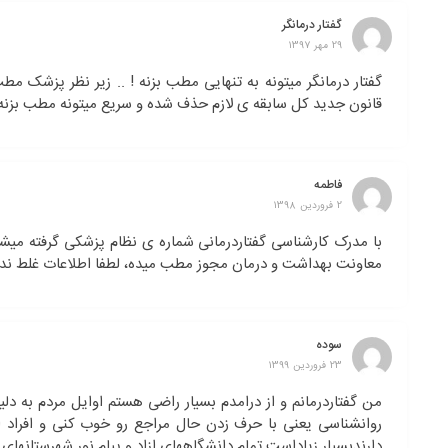
گفتار درمانگر
29 مهر 1397
گفتار درمانگر میتونه به تنهایی مطب بزنه ! .. زیر نظر پزشک 
قانون جدید کل سابقه ی لازم حذف شده و سریع میتونه مطب بزنه !
فاطمه
2 فروردین 1398
با مدرک کارشناسی گفتاردرمانی شماره ی نظام پزشکی گرفته میشه 
معاونت بهداشت و درمان مجوز مطب میده، لطفا اطلاعات غلط ند
سوده
23 فروردین 1399
من گفتاردرمانم و از درامدم بسیار راضی هستم اوایل مردم به دلی
روانشناسی یعنی با حرف زدن حال مراجع رو خوب کنی و افراد از
دارندبسیار زیاداست تمام دانشگاههای ازاد و پیام نور شهرستان