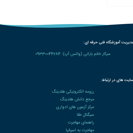
دیریت آموزشگاه فنی حرفه ای:
سرکار خانم بارانی (واتس آپ): 09330044284
ایت های در ارتباط:
رزومه الکترونیکی هلدینگ
مرجع دانش هلدینگ
مرکز آزمون های ادواری
سیگنال طلا
راهنمای مهاجرت
مهاجرت به اسپانیا