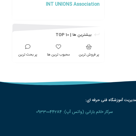
INT UNIONS Association
بیشترین ها | TOP 10
پر فروش ترین
محبوب ترین ها
پر بحث ترین
دیریت آموزشگاه فنی حرفه ای:
سرکار خانم بارانی (واتس آپ): 09330044284