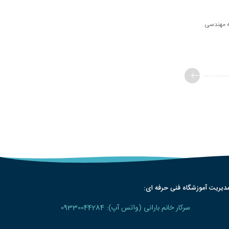
ه مهندسی
دیریت آموزشگاه فنی حرفه ای:
سرکار خانم بارانی (واتس آپ): 09330044284