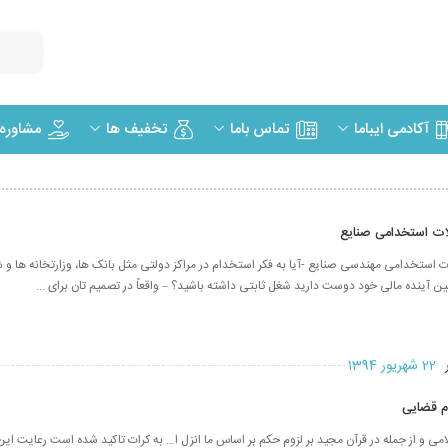
مشاوره
آکادمی ایباما
تماس باما
تخفیف ها
لات استخدامی صنایع
لات استخدامی مهندسی صنایع -آیا به فکر استخدام در مراکز دولتی مثل بانک ها، وزارتخانه ها و
ن آینده مالی خود دوست دارید شغل ثابتی داشته باشید؟ – واقعاً در تصمیم تان برای ...
ر
22 شهریور 1394
وم قضایی
امی و از جمله در قرآن مجید بر لزوم حکم بر اساس ما انزل ا… به کرات تاکید شده است رعایت این