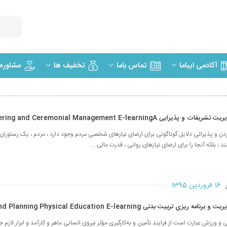
مشاوره
آکادمی ایباما
تماس باما
تخفیف ها
ایی Catering and Ceremonial Management E-learningA
وردن و پذیرائی دلایل گوناگونی برای ارضای نیازهای شخصی مردم وجود دارد ، مردم ، یک رستوران 
 ، بلکه آنجا را برای ارضای نیازهای روانی ، قدرت مالی ...
ر
16 فروردین 1395
تربیت بدنی Managing and Planning Physical Education E-learning
و ورزش‌ عبارت‌ است‌ از فرایند تأمین‌ و به‌کارگیری‌ مؤثر نیروی‌ انسانی‌ ماهر و کارآمد و ابزار لازم‌ جه