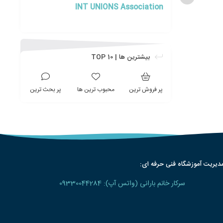
INT UNIONS Association
بیشترین ها | TOP 10
پر فروش ترین
محبوب ترین ها
پر بحث ترین
دیریت آموزشگاه فنی حرفه ای:
سرکار خانم بارانی (واتس آپ): 09330044284