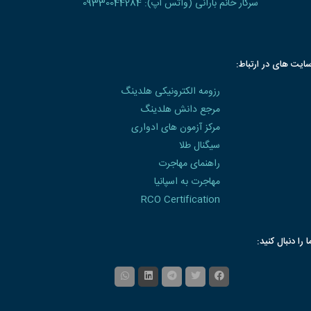
سرکار خانم بارانی (واتس آپ): 09330044284
ایت های در ارتباط:
رزومه الکترونیکی هلدینگ
مرجع دانش هلدینگ
مرکز آزمون های ادواری
سیگنال طلا
راهنمای مهاجرت
مهاجرت به اسپانیا
RCO Certification
ا را دنبال کنید: