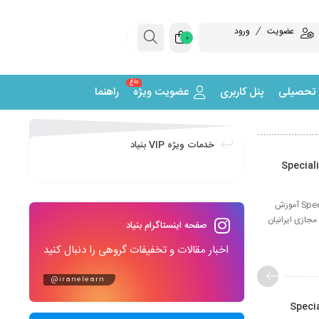
عضویت
ورود
0
داغ
 تحصیلی
پنل کاربری
عضویت ویژه
راهنما
خدمات ویژه VIP بنیاد
Specialized E-
دوره آموزشی زبان انگلیسی تخصصی صنعت انرژی Specialized English language energy industry E-learning آموزش
جازی ایرانیان
صفحه اینستاگرام بنیاد
اخبار مقالات و تخفیفات گروهی را دنبال کنید
@iranelearn
Specialized 