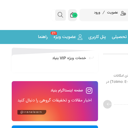
عضویت
ورود
0
داغ
 تحصیلی
پنل کاربری
عضویت ویژه
راهنما
خدمات ویژه VIP بنیاد
ن امكانات
سنجش توانائي دانش زباني دانش‌آموزان، دانشجويان و دانش‌آموختگان، آزمون‌ زبان انگليسي پيشرفته (Tolimo: E-A 2013-14) در
صفحه اینستاگرام بنیاد
اخبار مقالات و تخفیفات گروهی را دنبال کنید
@iranelearn