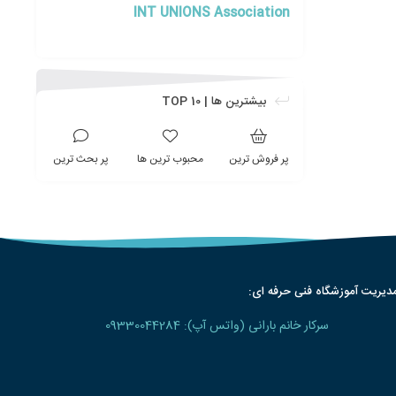
INT UNIONS Association
بیشترین ها | TOP 10
پر فروش ترین
محبوب ترین ها
پر بحث ترین
دیریت آموزشگاه فنی حرفه ای:
سرکار خانم بارانی (واتس آپ): 09330044284