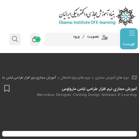
عضویت
ورود
0
فهرست
وزش مجازی
دوره های ویژه اشتغال
آموزش مجازی نرم افزار طراحی لباس مار
افز
م افزار طراحی لباس مارولوس
به
Marvelous Designer Clothing Design Softw
علا
من