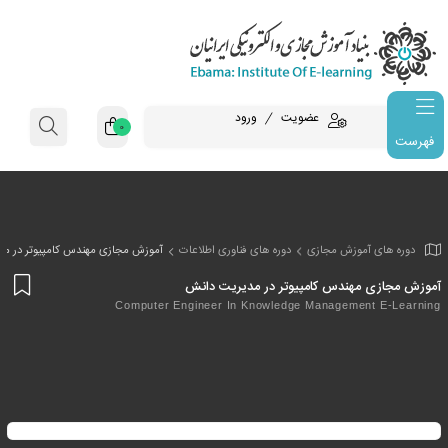
عضویت
ورود
0
فهرست
وزش مجازی
دوره های فناوری اطلاعات
آموزش مجازی مهندس کامپیوتر در مد
افز
ندس کامپیوتر در مدیریت دانش
به
Computer Engineer In Knowledge Managem
علا
من