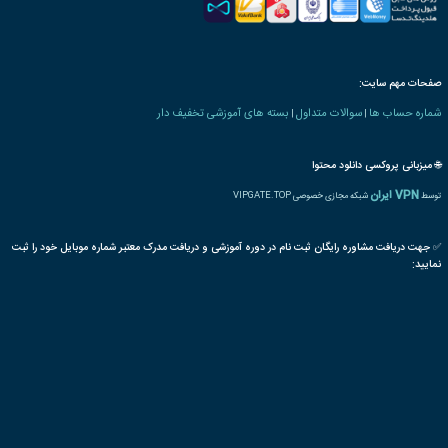
ه های صنعت ورزش
الفبا
تو نيك
کاربرد