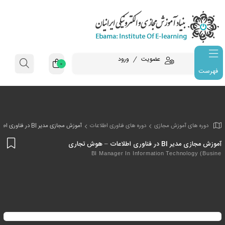
عضویت
ورود
0
فهرست
وزش مجازی
دوره های فناوری اطلاعات
آموزش مجازی مدیر BI در فناوری اطلاعات – هوش تجاری
افز
– هوش تجاری
به
BI Manager In Information Tech
علا
من