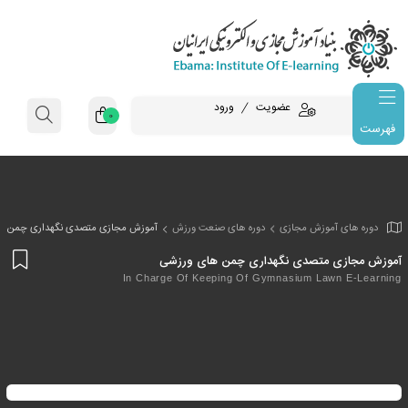
عضویت
ورود
0
فهرست
وزش مجازی
دوره های صنعت ورزش
آموزش مجازی متصدی نگهداری چمن ه
افز
تصدی نگهداری چمن های ورزشی
به
In Charge Of Keeping Of Gymnasium L
علا
من