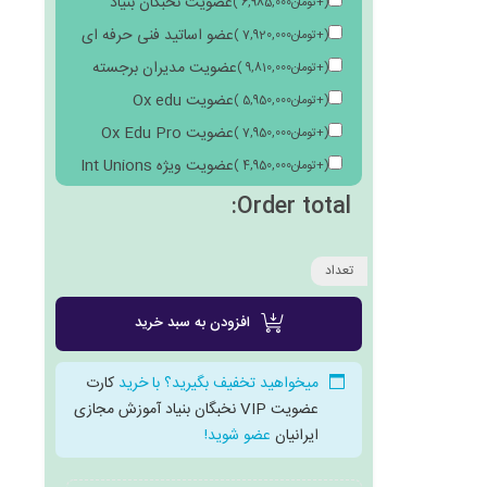
عضویت نخبگان بنیاد
(
+
تومان
6,985,000
)
عضو اساتید فنی حرفه ای
(
+
تومان
7,920,000
)
عضویت مدیران برجسته
(
+
تومان
9,810,000
)
عضویت Ox edu
(
+
تومان
5,950,000
)
عضویت Ox Edu Pro
(
+
تومان
7,950,000
)
عضویت ویژه Int Unions
(
+
تومان
4,950,000
)
Order total:
تعداد
افزودن به سبد خرید
میخواهید تخفیف بگیرید؟ با خرید
کارت
عضویت VIP نخبگان بنیاد آموزش مجازی
ایرانیان
عضو شوید!