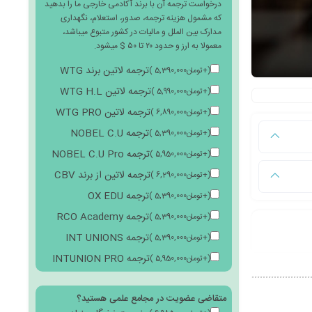
درخواست ترجمه آن با برند آکادمی خارجی ما را بدهید
که مشمول هزینه ترجمه، صدور، استعلام، نگهداری
مدارک بین الملل و مالیات در کشور متبوع میباشد،
معمولا به ارز و حدود ۲۰ تا ۵۰ $ میشود.
ترجمه لاتین برند WTG
(
+
تومان
5,390,000
)
ترجمه لاتین WTG H.L
(
+
تومان
5,990,000
)
ترجمه لاتین WTG PRO
(
+
تومان
6,890,000
)
ترجمه NOBEL C.U
(
+
تومان
5,390,000
)
ترجمه NOBEL C.U Pro
(
+
تومان
5,950,000
)
ترجمه لاتین از برند CBV
(
+
تومان
6,290,000
)
ترجمه OX EDU
(
+
تومان
5,390,000
)
ترجمه RCO Academy
(
+
تومان
5,390,000
)
ترجمه INT UNIONS
(
+
تومان
5,390,000
)
ترجمه INTUNION PRO
(
+
تومان
5,950,000
)
متقاضی عضویت در مجامع علمی هستید؟