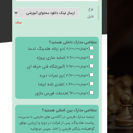
به
نوع
فایل
صاف
متقاضی مدارک داخلی هستید؟
علاقه
دو زبانه هلدینگ تدسا
(
+
تومان
8,200,000
)
نمایه سازی پروژه
(
+
تومان
3,900,000
)
آموزشگاه فنی حرفه ای
(
+
تومان
4,970,000
)
ریز نمرات دوره
(
+
تومان
3,920,000
)
مندی
تقدیر نامه ایباما
(
+
تومان
2,480,000
)
خدمات فورس ماژور
(
+
تومان
960,000
)
متقاضی مدارک بین المللی هستید؟
ترجمه مدارک فارسی در آکادمی های خارجی با مدیریت
ها
ریاست هلدینگ، پس از شرکت در دوره و ارزیابی موفق،
گواهینامه رایگان فارسی را اخذ، سپس میتوانید