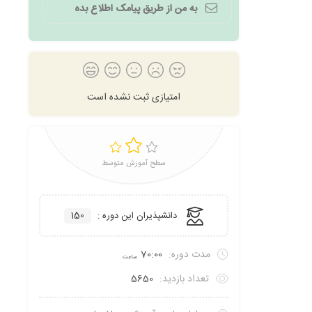
به من از طریق پیامک اطلاع بده
امتیازی ثبت نشده است
سطح آموزش متوسط
دانشپذیران این دوره :
150
مدت دوره:
70:00
ساعت
تعداد بازدید:
5650