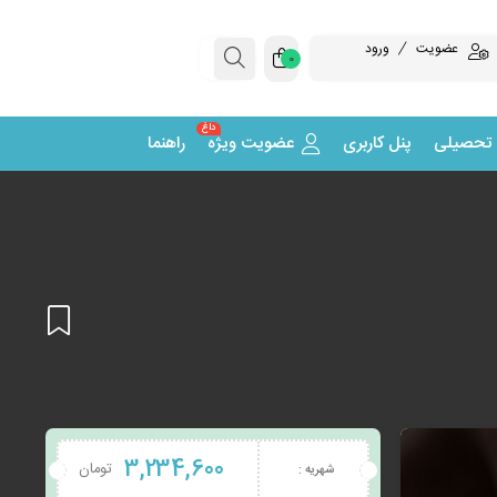
عضویت
ورود
0
داغ
 تحصیلی
پنل کاربری
عضویت ویژه
راهنما
افزودن
3,234,600
تومان
شهریه :