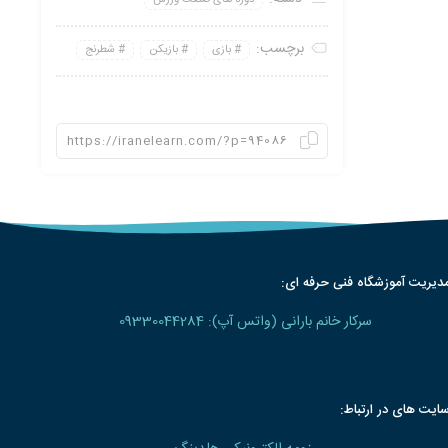
برچسب:
بازی
بازیکن
شطرنج
دیریت آموزشگاه فنی حرفه ای:
سرکار خانم بارانی (واتس آپ): 09330044284
ایت های در ارتباط: