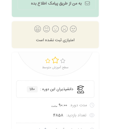
به من از طریق پیامک اطلاع بده
امتیازی ثبت نشده است
سطح آموزش متوسط
دانشپذیران این دوره :
180
مدت دوره:
90:00
ساعت
تعداد بازدید:
4858