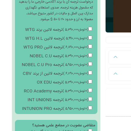
درخواست ترجمه آن با برند آکادمی خارجی ما را بدهید
که مشمول هزینه ترجمه، صدور، استعلام، نگهداری
مدارک بین الملل و مالیات در کشور متبوع میباشد،
معمولا به ارز و حدود ۲۰ تا ۵۰ $ میشود.
ترجمه لاتین برند WTG
(
+
تومان
5,390,000
)
ترجمه لاتین WTG H.L
(
+
تومان
5,990,000
)
ترجمه لاتین WTG PRO
(
+
تومان
6,890,000
)
ترجمه NOBEL C.U
(
+
تومان
5,390,000
)
ترجمه NOBEL C.U Pro
(
+
تومان
5,950,000
)
ترجمه لاتین از برند CBV
(
+
تومان
6,290,000
)
ترجمه OX EDU
(
+
تومان
5,390,000
)
ترجمه RCO Academy
(
+
تومان
5,390,000
)
ترجمه INT UNIONS
(
+
تومان
5,390,000
)
ترجمه INTUNION PRO
(
+
تومان
5,950,000
)
متقاضی عضویت در مجامع علمی هستید؟