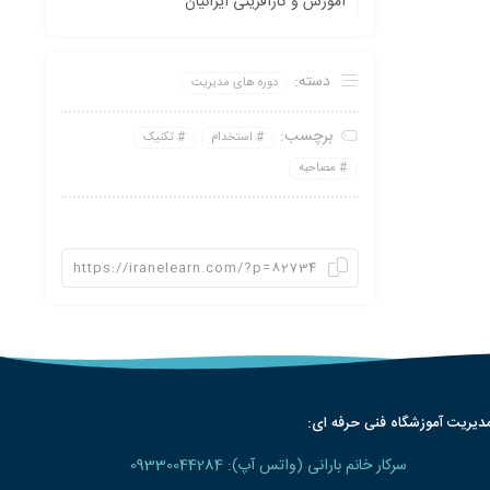
آموزش و کارآفرینی ایرانیان
دسته:
دوره های مدیریت
برچسب:
استخدام
تکنیک
مصاحبه
دیریت آموزشگاه فنی حرفه ای:
سرکار خانم بارانی (واتس آپ): 09330044284