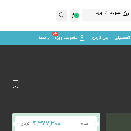
عضویت
ورود
0
داغ
 تحصیلی
پنل کاربری
عضویت ویژه
راهنما
افزودن
4,377,300
تومان
شهریه :