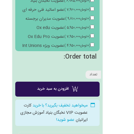
عضویت نخبگان بنیاد
(
+
تومان
6,985,000
)
عضو اساتید فنی حرفه ای
(
+
تومان
7,920,000
)
عضویت مدیران برجسته
(
+
تومان
9,810,000
)
عضویت Ox edu
(
+
تومان
5,950,000
)
عضویت Ox Edu Pro
(
+
تومان
7,950,000
)
عضویت ویژه Int Unions
(
+
تومان
4,950,000
)
Order total:
تعداد
افزودن به سبد خرید
میخواهید تخفیف بگیرید؟ با خرید
کارت
عضویت VIP نخبگان بنیاد آموزش مجازی
ایرانیان
عضو شوید!