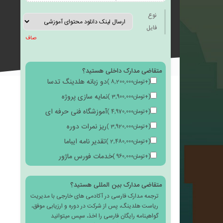
به
نوع
فایل
صاف
متقاضی مدارک داخلی هستید؟
علاقه
دو زبانه هلدینگ تدسا
(
+
تومان
8,200,000
)
نمایه سازی پروژه
(
+
تومان
3,900,000
)
آموزشگاه فنی حرفه ای
(
+
تومان
4,970,000
)
ریز نمرات دوره
(
+
تومان
3,920,000
)
مندی
تقدیر نامه ایباما
(
+
تومان
2,480,000
)
خدمات فورس ماژور
(
+
تومان
960,000
)
متقاضی مدارک بین المللی هستید؟
ترجمه مدارک فارسی در آکادمی های خارجی با مدیریت
ها
ریاست هلدینگ، پس از شرکت در دوره و ارزیابی موفق،
گواهینامه رایگان فارسی را اخذ، سپس میتوانید