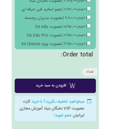
عضویت نخبگان بنیاد
(
+
تومان
6,985,000
)
عضو اساتید فنی حرفه ای
(
+
تومان
7,920,000
)
عضویت مدیران برجسته
(
+
تومان
9,810,000
)
عضویت Ox edu
(
+
تومان
5,950,000
)
عضویت Ox Edu Pro
(
+
تومان
7,950,000
)
عضویت ویژه Int Unions
(
+
تومان
4,950,000
)
Order total:
تعداد
افزودن به سبد خرید
میخواهید تخفیف بگیرید؟ با خرید
کارت
عضویت VIP نخبگان بنیاد آموزش مجازی
ایرانیان
عضو شوید!