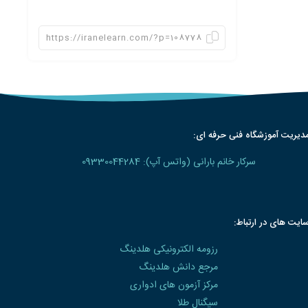
دیریت آموزشگاه فنی حرفه ای:
سرکار خانم بارانی (واتس آپ): 09330044284
ایت های در ارتباط:
رزومه الکترونیکی هلدینگ
مرجع دانش هلدینگ
مرکز آزمون های ادواری
سیگنال طلا