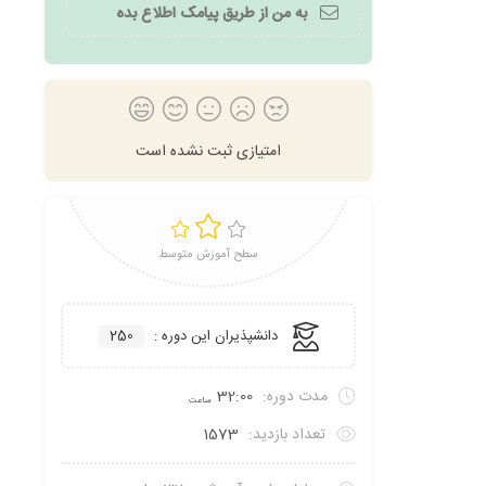
به من از طریق پیامک اطلاع بده
امتیازی ثبت نشده است
سطح آموزش متوسط
دانشپذیران این دوره :
250
مدت دوره:
32:00
ساعت
تعداد بازدید:
1573