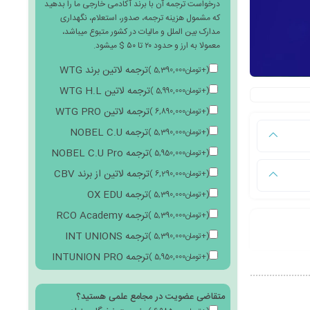
درخواست ترجمه آن با برند آکادمی خارجی ما را بدهید
که مشمول هزینه ترجمه، صدور، استعلام، نگهداری
مدارک بین الملل و مالیات در کشور متبوع میباشد،
معمولا به ارز و حدود ۲۰ تا ۵۰ $ میشود.
ترجمه لاتین برند WTG
(
+
تومان
5,390,000
)
ترجمه لاتین WTG H.L
(
+
تومان
5,990,000
)
ترجمه لاتین WTG PRO
(
+
تومان
6,890,000
)
ترجمه NOBEL C.U
(
+
تومان
5,390,000
)
ترجمه NOBEL C.U Pro
(
+
تومان
5,950,000
)
ترجمه لاتین از برند CBV
(
+
تومان
6,290,000
)
ترجمه OX EDU
(
+
تومان
5,390,000
)
ترجمه RCO Academy
(
+
تومان
5,390,000
)
ترجمه INT UNIONS
(
+
تومان
5,390,000
)
ترجمه INTUNION PRO
(
+
تومان
5,950,000
)
متقاضی عضویت در مجامع علمی هستید؟