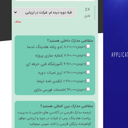
به
نوع
فایل
صاف
متقاضی مدارک داخلی هستید؟
علاقه
دو زبانه هلدینگ تدسا
(
+
تومان
8,200,000
)
نمایه سازی پروژه
(
+
تومان
3,900,000
)
آموزشگاه فنی حرفه ای
(
+
تومان
4,970,000
)
ریز نمرات دوره
(
+
تومان
3,920,000
)
مندی
تقدیر نامه ایباما
(
+
تومان
2,480,000
)
خدمات فورس ماژور
(
+
تومان
960,000
)
متقاضی مدارک بین المللی هستید؟
ترجمه مدارک فارسی در آکادمی های خارجی با مدیریت
ها
ریاست هلدینگ، پس از شرکت در دوره و ارزیابی موفق،
گواهینامه رایگان فارسی را اخذ، سپس میتوانید