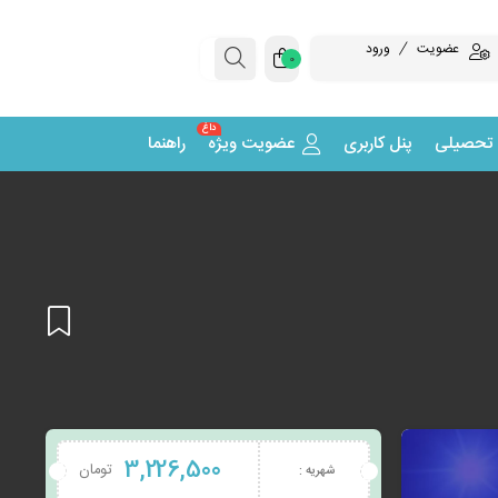
عضویت
ورود
0
داغ
 تحصیلی
پنل کاربری
عضویت ویژه
راهنما
افزودن
3,226,500
تومان
شهریه :