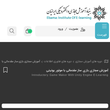
عضویت
ورود
0
فهرست
وزش مجازی
دوره های فناوری اطلاعات
آموزش مجازی بازی ساز مقدماتی با مو
افز
ی ساز مقدماتی با موتور یونیتی
به
Introductory Game Maker With Unity Eng
علا
من