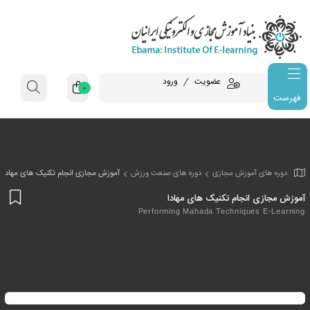
عضویت
ورود
0
فهرست
وزش مجازی
دوره های صنعت ورزش
آموزش مجازی انجام تکنیک های مهادا
افز
جام تکنیک های مهادا
به
Performing Mahada Techniq
علا
من