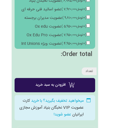
عضویت نخبگان بنیاد
(
+
تومان
6,985,000
)
عضو اساتید فنی حرفه ای
(
+
تومان
7,920,000
)
عضویت مدیران برجسته
(
+
تومان
9,810,000
)
عضویت Ox edu
(
+
تومان
5,950,000
)
عضویت Ox Edu Pro
(
+
تومان
7,950,000
)
عضویت ویژه Int Unions
(
+
تومان
4,950,000
)
Order total:
تعداد
افزودن به سبد خرید
میخواهید تخفیف بگیرید؟ با خرید
کارت
عضویت VIP نخبگان بنیاد آموزش مجازی
ایرانیان
عضو شوید!