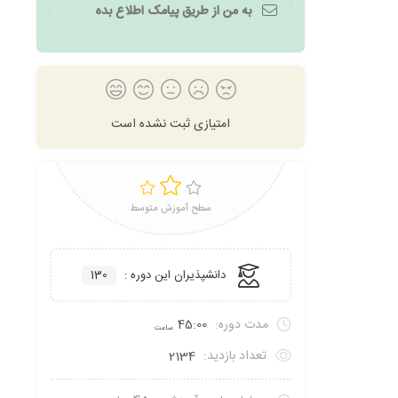
به من از طریق پیامک اطلاع بده
امتیازی ثبت نشده است
سطح آموزش متوسط
دانشپذیران این دوره :
130
مدت دوره:
45:00
ساعت
تعداد بازدید:
2134