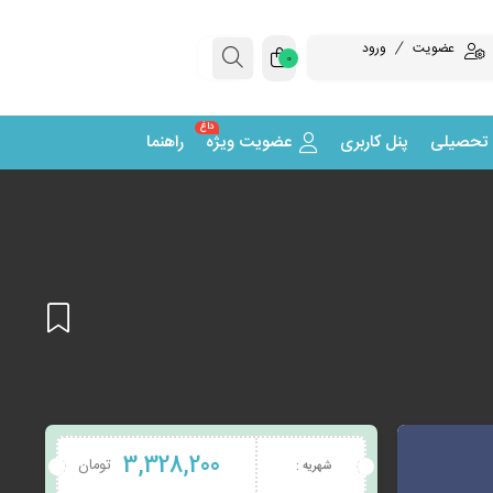
عضویت
ورود
0
داغ
 تحصیلی
پنل کاربری
عضویت ویژه
راهنما
افزودن
3,328,200
تومان
شهریه :