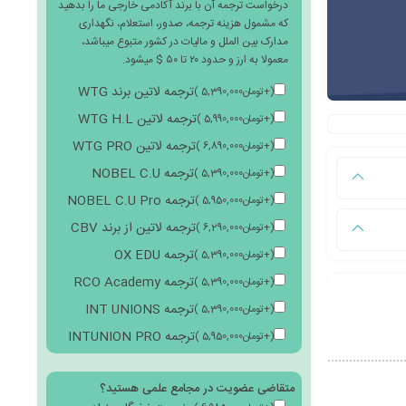
درخواست ترجمه آن با برند آکادمی خارجی ما را بدهید
که مشمول هزینه ترجمه، صدور، استعلام، نگهداری
مدارک بین الملل و مالیات در کشور متبوع میباشد،
معمولا به ارز و حدود ۲۰ تا ۵۰ $ میشود.
ترجمه لاتین برند WTG
(
+
تومان
5,390,000
)
ترجمه لاتین WTG H.L
(
+
تومان
5,990,000
)
ترجمه لاتین WTG PRO
(
+
تومان
6,890,000
)
ترجمه NOBEL C.U
(
+
تومان
5,390,000
)
ترجمه NOBEL C.U Pro
(
+
تومان
5,950,000
)
ترجمه لاتین از برند CBV
(
+
تومان
6,290,000
)
ترجمه OX EDU
(
+
تومان
5,390,000
)
ترجمه RCO Academy
(
+
تومان
5,390,000
)
ترجمه INT UNIONS
(
+
تومان
5,390,000
)
ترجمه INTUNION PRO
(
+
تومان
5,950,000
)
متقاضی عضویت در مجامع علمی هستید؟