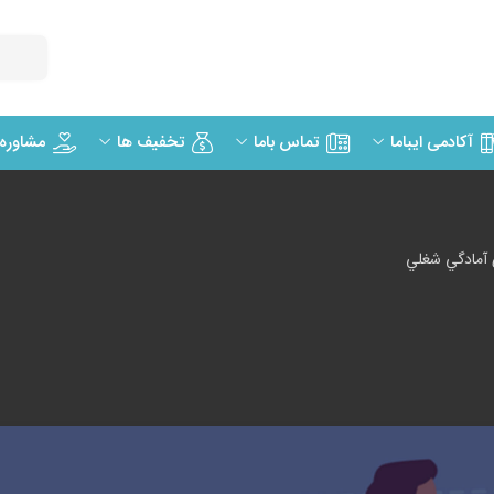
مشاوره
آکادمی ایباما
تماس باما
تخفیف ها
آمادگي شغلي