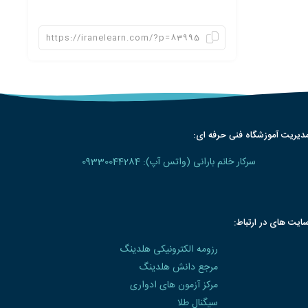
دیریت آموزشگاه فنی حرفه ای:
سرکار خانم بارانی (واتس آپ): 09330044284
ایت های در ارتباط:
رزومه الکترونیکی هلدینگ
مرجع دانش هلدینگ
مرکز آزمون های ادواری
سیگنال طلا