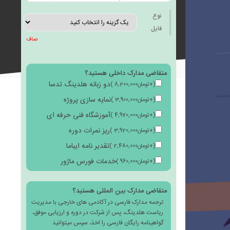
به
نوع
فایل
صاف
متقاضی مدارک داخلی هستید؟
علاقه
دو زبانه هلدینگ تدسا
(
+
تومان
8,200,000
)
نمایه سازی پروژه
(
+
تومان
3,900,000
)
آموزشگاه فنی حرفه ای
(
+
تومان
4,970,000
)
ریز نمرات دوره
(
+
تومان
3,920,000
)
مندی
تقدیر نامه ایباما
(
+
تومان
2,480,000
)
خدمات فورس ماژور
(
+
تومان
960,000
)
متقاضی مدارک بین المللی هستید؟
ترجمه مدارک فارسی در آکادمی های خارجی با مدیریت
ها
ریاست هلدینگ، پس از شرکت در دوره و ارزیابی موفق،
گواهینامه رایگان فارسی را اخذ، سپس میتوانید