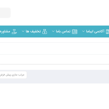
مشاوره
آکادمی ایباما
تماس باما
تخفیف ها