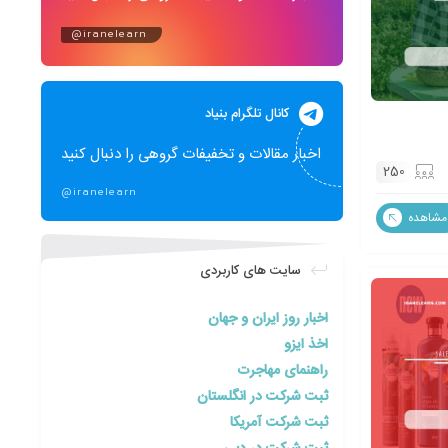
@iranelearn
کانال تلگرام بنیاد
اخبار مقالات و تخفیفات گروهی را دنبال کنید
250
@iranelearn
مشاهده
سایت های کاربردی
اخبار روز ایران و جهان
اخذ ایزو
راهنمای مهاجرت
ثبت شرکت در انگلستان
ثبت شرکت آمریکا