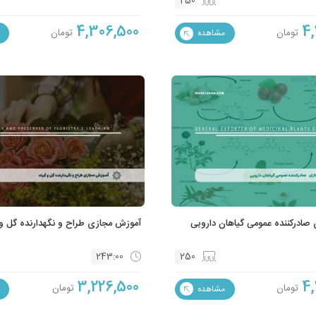
250
4,306,500
4,
تومان
تومان
مشاهده
صادرکننده عمومی گیاهان دارویی
آموزش مجازی طراح و نگهدارنده گل و 
243:00
250
3,226,500
4,
تومان
تومان
مشاهده