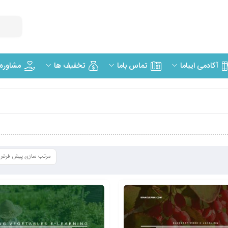
مشاوره
آکادمی ایباما
تماس باما
تخفیف ها