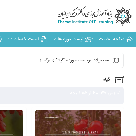
صفحه نخست
لیست دوره ها
لیست خدمات
محصولات برچسب خورده “گیاه”
برگه 4
گیاه
نمایش 37–48 از 102 نتیجه