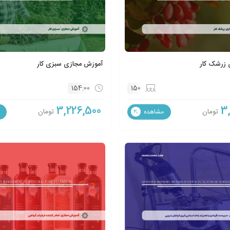
 زرشک کار
آموزش مجازی سبزی کار
154:00
150
3,226,500
3
تومان
تومان
مشاهده