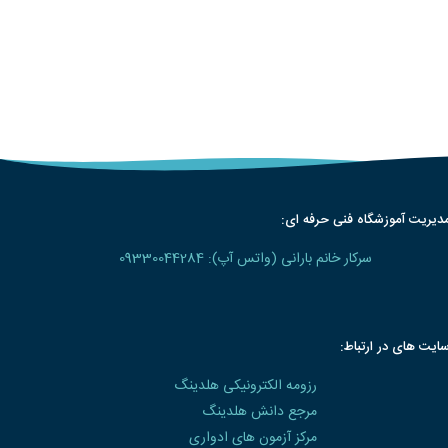
دیریت آموزشگاه فنی حرفه ای:
سرکار خانم بارانی (واتس آپ): 09330044284
ایت های در ارتباط:
رزومه الکترونیکی هلدینگ
مرجع دانش هلدینگ
مرکز آزمون های ادواری