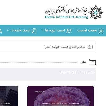
صفحه نخست
لیست دوره ها
لیست خدمات
محصولات برچسب خورده “مغز”
مغز
Showing all 2 results