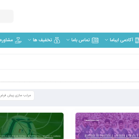
مشاوره
آکادمی ایباما
تماس باما
تخفیف ها