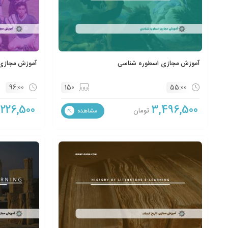
آموزش مجازی اسطوره شناسی
آموزش مجازی 
96:00
150
55:00
,226,500
3,496,500
تومان
مشاهده