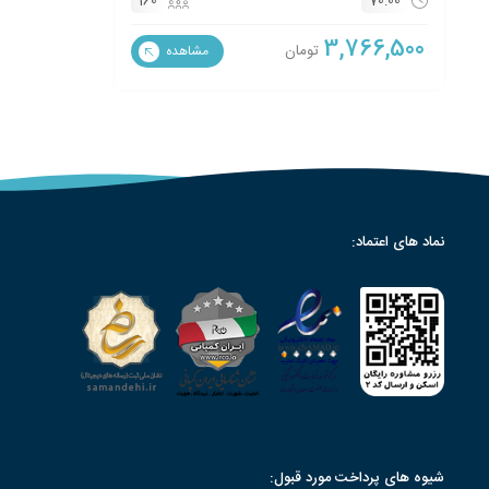
160
70:00
3,766,500
تومان
مشاهده
نماد های اعتماد:
شیوه های پرداخت مورد قبول: