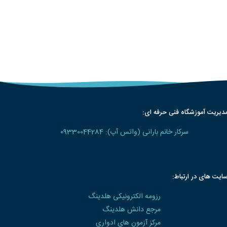
دیریت آموزشگاه فنی حرفه ای:
سرکار خانم بارانی (واتس آپ): 09330044284
ایت های در ارتباط:
رزومه الکترونیکی هلدینگ
مرجع دانش هلدینگ
مرکز آزمون های ادواری