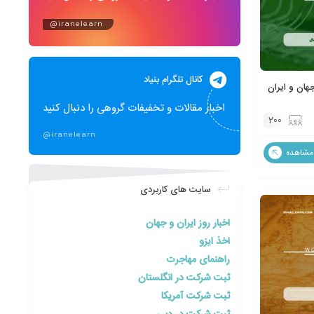
@iranelearn
کانال تلگرام بنیاد
هان و ایران
اخبار مقالات و تخفیفات گروهی را دنبال کنید
200
@iranelearn
مشاهده
سایت های کاربردی
اخبار روز ایران و جهان
اخذ ایزو
راهنمای مهاجرت
ثبت شرکت در انگلستان
ثبت شرکت آمریکا