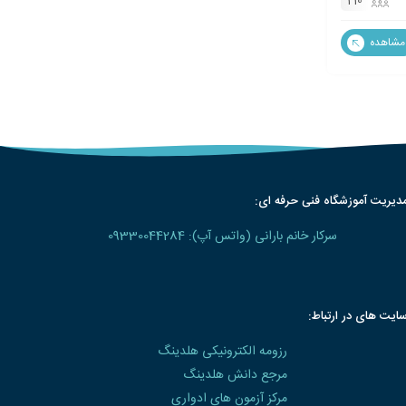
210
مشاهده
دیریت آموزشگاه فنی حرفه ای:
سرکار خانم بارانی (واتس آپ): 09330044284
ایت های در ارتباط:
رزومه الکترونیکی هلدینگ
مرجع دانش هلدینگ
مرکز آزمون های ادواری