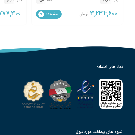
90:00
150
70:00
777,300
3,234,600
تومان
مشاهده
نماد های اعتماد:
شیوه های پرداخت مورد قبول: