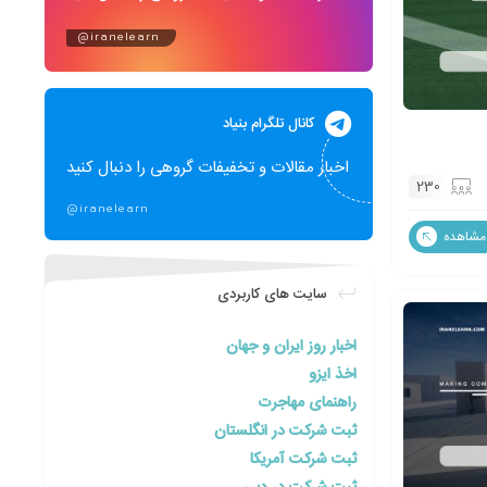
@iranelearn
کانال تلگرام بنیاد
اخبار مقالات و تخفیفات گروهی را دنبال کنید
230
@iranelearn
مشاهده
سایت های کاربردی
اخبار روز ایران و جهان
اخذ ایزو
راهنمای مهاجرت
ثبت شرکت در انگلستان
ثبت شرکت آمریکا