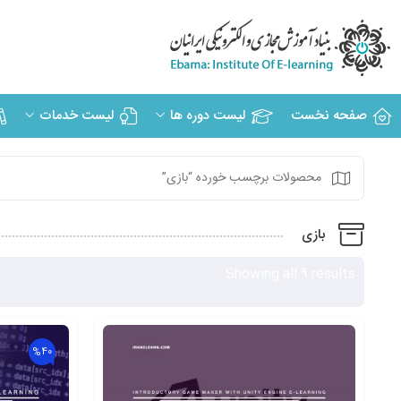
صفحه نخست
لیست دوره ها
لیست خدمات
محصولات برچسب خورده “بازی”
بازی
Showing all 9 results
%40