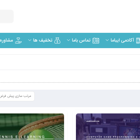
مشاوره
آکادمی ایباما
تماس باما
تخفیف ها