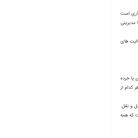
جاری است
 مدیریتی
الیت های
 یا خرده
 کدام از
ل و نقل.
ت که همه