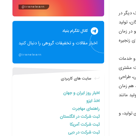
@iranelearn
 دیگر در
ن، تولید
کانال تلگرام بنیاد
 در زمان
ی زنجیره
اخبار مقالات و تخفیفات گروهی را دنبال کنید
@iranelearn
 و خدمات
یت مشتری
ی، طراحی
سایت های کاربردی
خت توسعه پیدا کرد و شرکت ها به سوی فرآیندگرایی حرکت کردند. با افزایش جمعیت شهرها و بهبود سطح رفاه شهروندان در دهه ی 80، هم زمان
اخبار روز ایران و جهان
ید مانند
اخذ ایزو
راهنمای مهاجرت
تولید، و
ثبت شرکت در انگلستان
ثبت شرکت آمریکا
ثبت شرکت در دبی