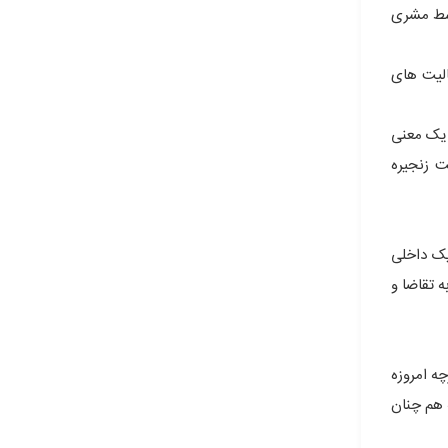
وسط مشری
الیت های
 یک معنی
ت زنجیره
تیک داخلی
 تقاضا و
شوند. و در آمریکا این رقم 80 درصد است. اگرچه امروزه
 هم چنان