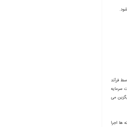
ود.
ط فرآِند
ت سرمایه
یگزین می
 ها اجرا