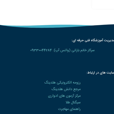
دیریت آموزشگاه فنی حرفه ای:
سرکار خانم بارانی (واتس آپ): 09330044284
ایت های در ارتباط:
رزومه الکترونیکی هلدینگ
مرجع دانش هلدینگ
مرکز آزمون های ادواری
سیگنال طلا
راهنمای مهاجرت