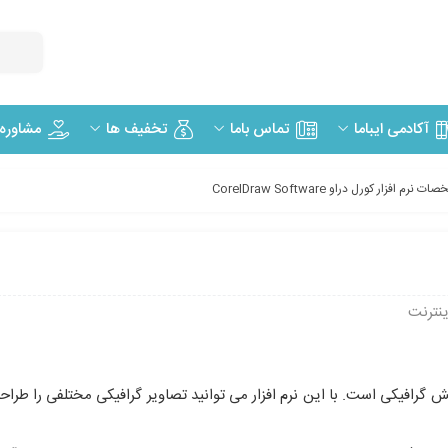
مشاوره
آکادمی ایباما
تماس باما
تخفیف ها
 نرم افزار کورل دراو CorelDraw Software
ینترنت
 ویرایش گرافیکی است. با این نرم افزار می توانید تصاویر گرافیکی مختلفی را طراح