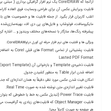
ازآنجا که CorelDRAW یک نرم افزار گرافیکی برد
قابلیت ویرایش عکس آن برای طراحی وبسایت فوق العاده کارامد 
مایکروسافت، فوتوشاپ و فایل‌های پی دی اف، بهینه‌سازی‌شده 
پیشرفته رنگ‌ها، سازگار با نسخه‌های مختلف ویندوز و … اشاره کرد
ویژگی ها و قابلیت های نرم افزار حرفه ای کورل دراوCorelDRAW:
Lasted PDF Format
قابلیت ذخیره‌ی Template و بازخوانی آن (Import and Export Template)
اضافه شدن ابزار Table به منظور کشیدن جدول.
امکان فیت شدن عکس مورد نظر، دقیقاُ به همان اندازه‌ای که جد
قابلیت تغییر اندازه‌ی متن نوشته شده به صورت Real Time.
قابلیت Power Trace (تبدیل عکس به خط یا خطوطی که بتوان آن را در Corel ویرایش کرد)
قابلیت Object Manager که قابلیت‌های زیاد
هر صفحه به صورت کاملاً مجزا.