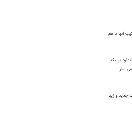
یب انها با هم
دارد یونیکد
سی ساز