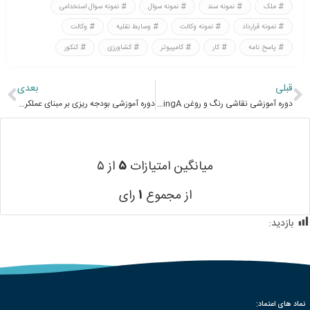
ملک
نمونه سند
نمونه سوال
نمونه سوال استخدامی
نمونه قرارداد
نمونه وكالت
وسایط نقلیه
وكالت
پاسخ نامه
کار
کامپیوتر
کشاورزی
کنکور
قبلی
بعدی
دوره آموزشی نقاشی رنگ و روغن Oil Painting e-learningA
دوره آموزشی بودجه ریزی بر مبنای عملکرد budgeting based on the function E-learningA
میانگین امتیازات
۵
از ۵
از مجموع
۱
رای
بازدید:
671