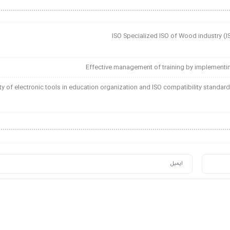
دارد ایزو سازگاری و در دسترس بودن ابزار الکترونیکی در آموزش و پرورش  electronic tools in education organization and ISO compatibility standard E