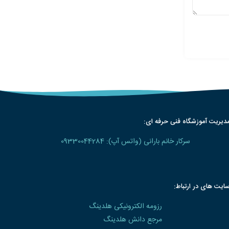
دیریت آموزشگاه فنی حرفه ای:
سرکار خانم بارانی (واتس آپ): 09330044284
ایت های در ارتباط:
رزومه الکترونیکی هلدینگ
مرجع دانش هلدینگ