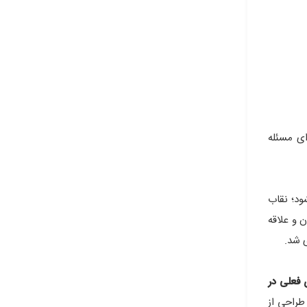
ای مسئله
Howard )، باستان شناس بریتانیایی، مقبره توتنخامون (Tutankhamen) را گشود؛ نقاب
 و علاقه
ی شد.
ی فعلی در
طراحی از