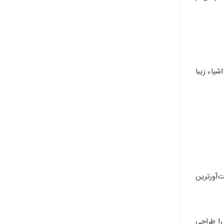
یاء زیبا
‌آورترین
را طراحی