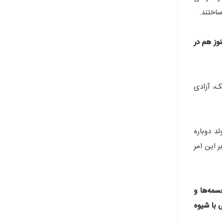
ساختند.
وز هم در
ک، آزادی
د دوباره
 این امر
سمه‌ها و
 با شیوه