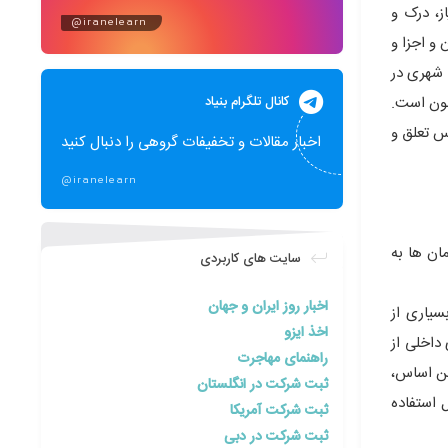
ز، درک و
@iranelearn
و اجزا و
 شهری در
کانال تلگرام بنیاد
مون است.
س تعلق و
اخبار مقالات و تخفیفات گروهی را دنبال کنید
@iranelearn
تمان ها به
سایت های کاربردی
اخبار روز ایران و جهان
سیاری از
اخذ ایزو
داخلی از
راهنمای مهاجرت
ین اساس،
ثبت شرکت در انگلستان
 استفاده
ثبت شرکت آمریکا
ثبت شرکت در دبی