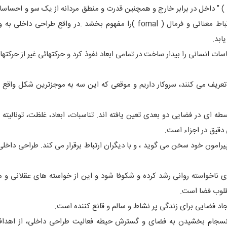
ک ) ” داخل در برابر خارج و همچنین قدرت و منطق مردانه از یک سو و احساسات
سوی دیگر (که در اوج وجود به تفاهم رسیده اند )می کوشد ارتباط معنائی و فرمال ( fomal )را مفهوم بخشد .در واقع طر
ابد.
 انسانی را بیدار ساخت در تمامی ابعاد نفوذ کرد و حرکتهائی غیر از حرکته
تعریف می کنند، سروکار داریم و موقعی که این سه به موجزترین شکل واقع 
 ای در فضایی دو بعدی تعین یافته اند. تناسبات، ابعاد، غلظت، تونالیته
دقیق در اجزاء است.
امون خود سخن می گوید ، و با دیگران ارتباط برقرار می کند. طراحی داخلی 
ی ناخواسته روانی رشد کرده و شکوفا شود و این از خواسته های عقلانی و 
طلوب فضا است.
د فضایی برای زندگی پر نشاط و سالم و قانع کننده است.
نسجام بخشیدن به فضای و گسترش حیطه فعالیت طراحی داخلی، از اهداف