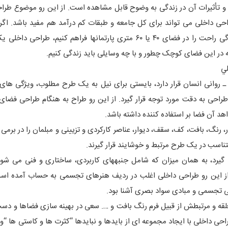
 و تأثیرات آن در زندگی به وضوح قابل مشاهده است. از این رو موضوع طرا
حی داخلی می تواند برای کل جامعه و طبقات کم درآمد هم مفید باشد. اگر 
اصل اساسی امروز جامعه بدانیم و قصد داشته باشیم امکان زندگی راحت را در فضای ۴۰ یا ۶۰ متری پارتمانها فراهم کنی
ه در این فضای کوچک چطور و با چه وسایلی باید زندگی کنیم.
لي
ـ روانی انسان قرار دارد، بایستی برای نیل به یک طرح مطلوب، ویژگی های 
احی به دقت مورد توجه قرار گیرد. از این رو طراح به هنگام طراحی فضای 
هد آن فضا بر استفاده کننده داشته باشد.
، رنگ، بافت، کف، سقف، دیوار، عناصر کارکردی و تزیینی و مبلمان را در برمی 
ناسب در یک طرح مرتبط و خوشایند قرار گیرند.
گیرد، به همان میزان که شامل جنبههای کاربردی، ساختاری و فنی می شو
. از این رو طراحی داخلی اغلب در ردیف هنرهای تجسمی به حساب آمده اس
حی تجسمی و مبادی سواد بصری آشنا بود.
قه و مرتبطش از قبیل فرم رنگ بافت و …. سعی در بهینه سازی فضاها و دست
راحی داخلی با ایجاد مجموعه ای از بایدها و نبایدها “کثرت ها و کاستی ها “و 