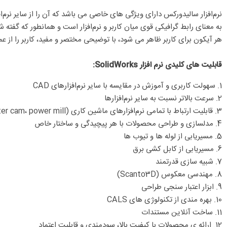
هر آیکون برای کاربر ظاهر می شود، با توضیحی مختصر و مفید، کاربر را از عم
قابلیت های کلیدی نرم افزار SolidWorks:
1. سهولت کاربری و آموزش در مقایسه با سایر نرم‌افزارهای CAD
2. سرعت بالاتر نسبت به سایر نرم‌افزارها
3. قابلیت ارتباط با تمامی نرم‌افزارهای ماشین کاری (edge cam، master cam، power mill…) و نرم‌افزارهای تحلیل (Ansys، Adams، Abaqus، Cosmos…)
4. مدلسازی و طراحی محصولات با هر پیچیدگی و ساختار خاص
5. مسیریابی از لوله ها و تیوب ها
6. مسیریابی از کابل کشی برق
7. شبیه سازی قدرتمند
8. مهندسی معکوس (Scanto3D)
9. ابزار اعتبار سنجی طراحی
10. بهره مندی از تکنولوژی های CALS
11. ساخت آنلاین مستندات
12. ارائه ی محصولات با کیفیت بالا، سودمندی و قابلیت اعتماد