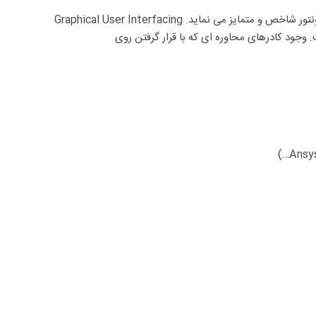
نرم‌افزار سالیدورکس دارای ویژگی های خاصی می باشد که آن را از سایر نرم‌افزارهای CAD مانند کتیا، پرو/اینجینیر، یونیگرافیکس، مکانیکال دسکتاپ واینونتور شاخص و متمایز می نماید. Graphical User Interfacing
نرم‌افزار به بهترین نحو ممکن طراحی شده است. وجود کادرهای محاوره ای که با قرار گرفتن روی