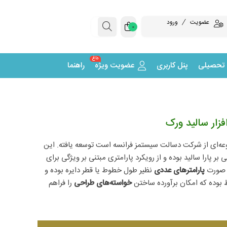
عضویت
ورود
0
داغ
 تحصیلی
پنل کاربری
عضویت ویژه
راهنما
زار سالید ورک
عه‌ای از شرکت دسالت سیستمز فرانسه‌ است توسعه یافته. این
پارا سالید بوده و از رویکرد پارامتری مبتنی بر ویژگی برای
به صورت
پارامترهای عددی
نظیر طول خطوط یا قطر دایره بوده و
ط بوده که امکان برآورده ساختن
خواسته‌های طراحی
را فراهم