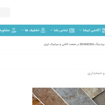
مشاوره
آکادمی ایباما
تماس باما
تخفیف ها
برندینگ BRANDING در صنعت کاشی و سرامیک ایران
و حسابداری