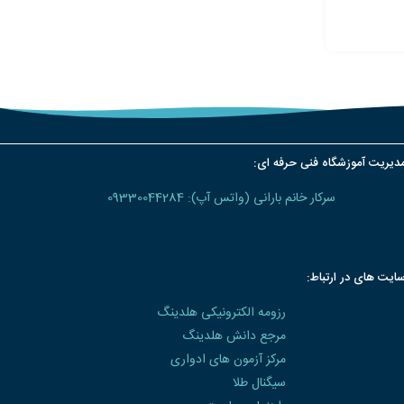
دیریت آموزشگاه فنی حرفه ای:
سرکار خانم بارانی (واتس آپ): 09330044284
ایت های در ارتباط:
رزومه الکترونیکی هلدینگ
مرجع دانش هلدینگ
مرکز آزمون های ادواری
سیگنال طلا