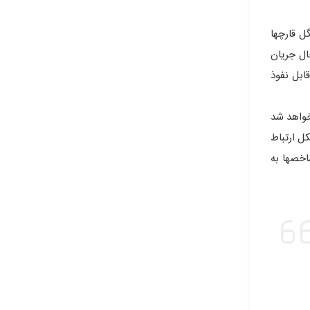
ل قارچها
ال جریان
ابل نفوذ
خواهد شد
دد.در مبحث برند توجه به چهار شاخص تمایز Deference , حل مشکل ارتباط
 این شاخصها به