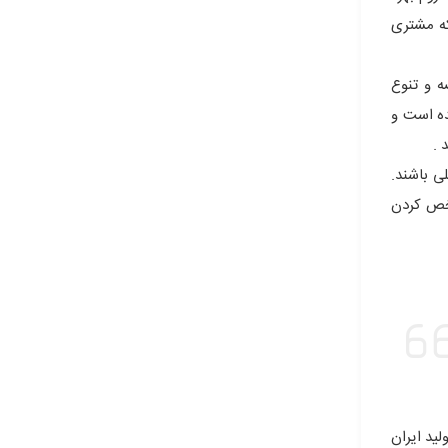
که مشتری
ه و تنوع
ده است و
 .
لی باشند.
شخص کردن
لید ایران