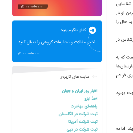
 شناسایی
@iranelearn
دن او در
د حال را
کانال تلگرام بنیاد
رشناس در
اخبار مقالات و تخفیفات گروهی را دنبال کنید
@iranelearn
ست که به
در بیمارستان‌ها
ری فراهم
سایت های کاربردی
اخبار روز ایران و جهان
ت بهبود
اخذ ایزو
راهنمای مهاجرت
ثبت شرکت در انگلستان
ثبت شرکت آمریکا
د. ادامه
ثبت شرکت در دبی