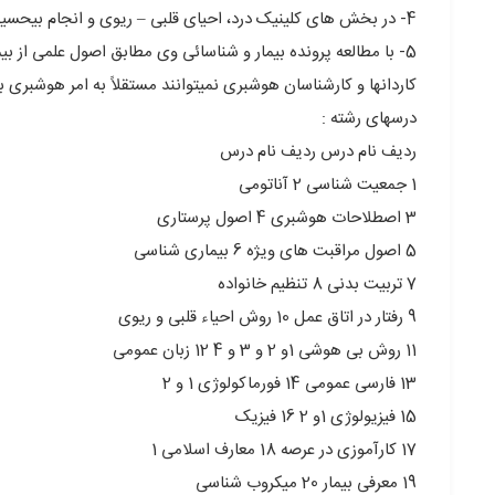
4- در بخش های کلینیک درد، احیای قلبی – ریوی و انجام بیحسی‏های ناحیه‏ای و غیره به متخصصان هوشبری کمک کنند.
5- با مطالعه پرونده بیمار و شناسائی وی مطابق اصول علمی از بیمار پرستاری نمایند و نیز در واحد مراقبتهای ویژه از بیماران بدحال مراقبت کنند.
کاردانها و کارشناسان هوشبری نمی‏توانند مستقلاً به امر هوشبری بپ
درسهای رشته :
ردیف نام درس ردیف نام درس
1 جمعیت شناسی 2 آناتومی
3 اصطلاحات هوشبری 4 اصول پرستاری
5 اصول مراقبت های ویژه 6 بیماری شناسی
7 تربیت بدنی 8 تنظیم خانواده
9 رفتار در اتاق عمل 10 روش احیاء قلبی و ریوی
11 روش بی هوشی 1و 2 و 3 و 4 12 زبان عمومی
13 فارسی عمومی 14 فورماکولوژی 1 و 2
15 فیزیولوژی 1و 2 16 فیزیک
17 کارآموزی در عرصه 18 معارف اسلامی 1
19 معرفی بیمار 20 میکروب شناسی