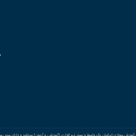
م
اد آموزش مجازی ایرانیان یک واسط و بستر نرم افزاری (آموزشی و آزمون) میباشد و دارای سند رسم