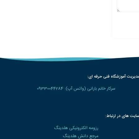
دیریت آموزشگاه فنی حرفه ای:
سرکار خانم بارانی (واتس آپ): 09330044284
ایت های در ارتباط:
رزومه الکترونیکی هلدینگ
مرجع دانش هلدینگ