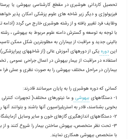
تحصیل کاردانی هوشبری در مقطع کارشناسی بیهوشی یا پرستاری
فیزیولوژی و دیگر زیر شاخه های علوم پزشکی امکان پذیر خواه
وظایف فرد تغییر یافته و از رشته هوشبری خارج می گردد (ادامه 
با توجه به توسعه و گسترش دامنه علوم مربوط به بیهوشی ، رشته 
بالینی جدید و مراقبت از بیماران به مطلوبترین شکل ممکن تاس
این
دوره
یکی از دوره‏های آموزش عالی (از شاخه‏های پیراپزشکی
استفاده در مراقبت از بیمار بیهوش در اعمال جراحی عمومی , 
بیماران در مراحل مختلف بیهوشی را به صورت نظری و عملی فرا می
کسانی که دوره هوشبری را به پایان می‏رسانند قادرند:
1- دستگاههای
بیهوشی
و ما نیتورهای مختلف( تجهیزات کنترلی 
بخوبی بشناسند، قادر به استریلیزاسیون آنها باشند و بتوانند آنها را 
2- دستگاههای اندازه‏گیری گازهای خون و سایر وسایل آزمایشگاهی مربوط به رشته بیهوشی را بشناسند و تنظیم کنند و بکار برند.
3- تحت نظر متخصص، بیهوش ساختن بیمار را شروع کنند و از بیما
با متخصص بیهوشی همکاری نمایند.