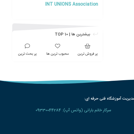
INT UNIONS Association
بیشترین ها | TOP 10
پر فروش ترین
محبوب ترین ها
پر بحث ترین
دیریت آموزشگاه فنی حرفه ای:
سرکار خانم بارانی (واتس آپ): 09330044284